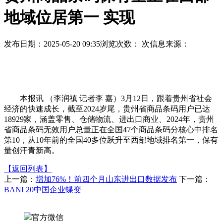
地域位居第一 实现
发布日期：2025-05-20 09:35
浏览次数：
次
信息来源：
本报讯 （李润禛 记者李 嘉）3月12日，跟着贵州省社会
经济的快速成长，截至2024岁尾，贵州省商品条码用户已达
18929家，涵盖零售、仓储物流、进出口商业、2024年，贵州
省商品条码无效用户总量正在全国47个商品条码分核心中排名
第10，从10年前的全国40多位跃升至西部地域排名第一，保有
量创汗青新高。
【返回列表】
上一篇：
增加76%！前四个月山东进出口数据发布
下一篇：
BANI 20中国企业蝶变
官方微信