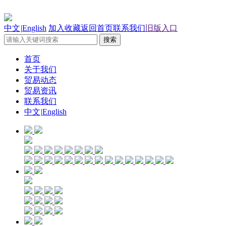
中文
|
English
加入收藏
返回首页
联系我们
旧版入口
首页
关于我们
贸易动态
贸易资讯
联系我们
中文
|
English