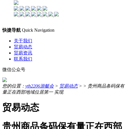
快捷导航
Quick Navigation
关于我们
贸易动态
贸易资讯
联系我们
微信公众号
您的位置：
yth2206游艇会
>
贸易动态
> >
贵州商品条码保有
量正在西部地域位居第一 实现
贸易动态
贵州商品条码保有量正在西部