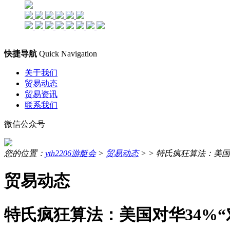
快捷导航
Quick Navigation
关于我们
贸易动态
贸易资讯
联系我们
微信公众号
您的位置：
yth2206游艇会
>
贸易动态
> >
特氏疯狂算法：美国
贸易动态
特氏疯狂算法：美国对华34%“