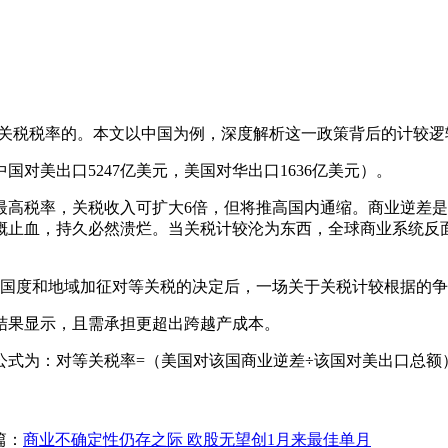
关税税率的。本文以中国为例，深度解析这一政策背后的计较逻
国对美出口5247亿美元，美国对华出口1636亿美元）。
税率，关税收入可扩大6倍，但将推高国内通缩。商业逆差是
概止血，持久必然溃烂。当关税计较沦为东西，全球商业系统反
个国度和地域加征对等关税的决定后，一场关于关税计较根据的
果显示，且需承担更超出跨越产成本。
为：对等关税率=（美国对该国商业逆差÷该国对美出口总额）
篇：
商业不确定性仍存之际 欧股无望创1月来最佳单月