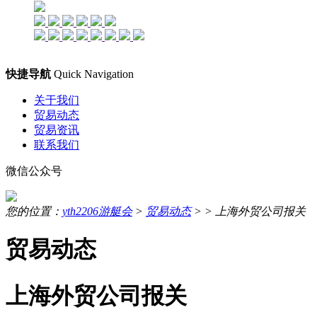
快捷导航
Quick Navigation
关于我们
贸易动态
贸易资讯
联系我们
微信公众号
您的位置：
yth2206游艇会
>
贸易动态
> >
上海外贸公司报关
贸易动态
上海外贸公司报关