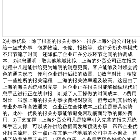
2)办事优良：除了根基的报关办事外，很多上海外贸公司还供
给一坐式办事，包罗物流、仓储、报检等。这种分析办事模式
不只节流了时间，还降低了企业正在分歧环节之间的协调成
本。3)消息通明：取其他地域比拟，上海的外贸公司正在报关
过程中凡是能供给更为通明的消息更新。客户能够及时领会货
色的通关形态，便利企业进行后续的放置。1)效率对比：相较
于一些处所的报关流程，上海的报关效率遍及较高。这是由于
上海的海关系统相对完美，且企业正在报关时能够操纵现代消
息手艺进行正在线申报，削减了人工操做的时间成本。2)费用
对比：虽然上海的报关办事收费相对较高，但考虑到其供给的
专业办事和高效通关，企业正在全体成本上往往是更具劣势
的。此外，优良的报关办事能够避免因耽搁而导致的额外费
用。3)手艺支撑：上海外贸公司凡是较早引入先辈的报关系统
和手艺支撑，可以或许供给数据阐发和预测办事，帮帮企业优
化报关流程。这一点正在其他一些地域的公司中并不遍及，构
成了较着的手艺差距。1)预备单证：企业需要预备好货色的相