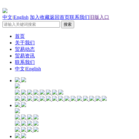
中文
|
English
加入收藏
返回首页
联系我们
旧版入口
首页
关于我们
贸易动态
贸易资讯
联系我们
中文
|
English