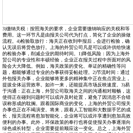
3)缴纳关税：按照海关的要求，企业需要缴纳响应的关税和等
费用。这一环节凡是由报关公司代为打点，简化了企业的操做
流程。4)检验取放行：海关正在收到申报后，会进行检验，确
认无误后将货色放行。上海的外贸公司凡是可以或许供给快速
的检验办事，削减企业的期待时间。1)降低风险：因为上海外
贸公司的专业性和丰硕经验，企业正在报关过程中所面对的风
险会大大降低。例如，海关政策的变化、单证的精确性等问
题，都能够通过专业的办事获得妥帖处理。2)节流时间：通过
外包报关办事，企业能够将更多的精神集中正在焦点营业上，
提拔全体运营效率。如许一来，还能提高市场反映速度。3)易
于沟通：正在上海，外贸公司取海关之间的沟通相对顺畅，这
使得正在碰到问题时可以或许及时处置，避免了因消息不合错
误称形成的耽搁。跟着国际商业的变化，上海的外贸公司报关
办事也正在不竭演变。将来，跟着人工智能和大数据手艺的成
长，报关流程将愈加智能化，企业将可以或许享遭到愈加高效
便利的办事。此外，环保政策的奉行也将促使报关办事逐渐向
绿色成长转型，企业需要提前顺应这一变化。总之，上海外贸