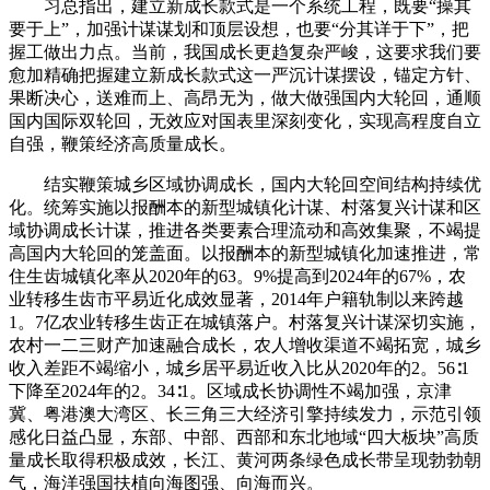
习总指出，建立新成长款式是一个系统工程，既要“操其
要于上”，加强计谋谋划和顶层设想，也要“分其详于下”，把
握工做出力点。当前，我国成长更趋复杂严峻，这要求我们要
愈加精确把握建立新成长款式这一严沉计谋摆设，锚定方针、
果断决心，送难而上、高昂无为，做大做强国内大轮回，通顺
国内国际双轮回，无效应对国表里深刻变化，实现高程度自立
自强，鞭策经济高质量成长。
结实鞭策城乡区域协调成长，国内大轮回空间结构持续优
化。统筹实施以报酬本的新型城镇化计谋、村落复兴计谋和区
域协调成长计谋，推进各类要素合理流动和高效集聚，不竭提
高国内大轮回的笼盖面。以报酬本的新型城镇化加速推进，常
住生齿城镇化率从2020年的63。9%提高到2024年的67%，农
业转移生齿市平易近化成效显著，2014年户籍轨制以来跨越
1。7亿农业转移生齿正在城镇落户。村落复兴计谋深切实施，
农村一二三财产加速融合成长，农人增收渠道不竭拓宽，城乡
收入差距不竭缩小，城乡居平易近收入比从2020年的2。56∶1
下降至2024年的2。34∶1。区域成长协调性不竭加强，京津
冀、粤港澳大湾区、长三角三大经济引擎持续发力，示范引领
感化日益凸显，东部、中部、西部和东北地域“四大板块”高质
量成长取得积极成效，长江、黄河两条绿色成长带呈现勃勃朝
气，海洋强国扶植向海图强、向海而兴。