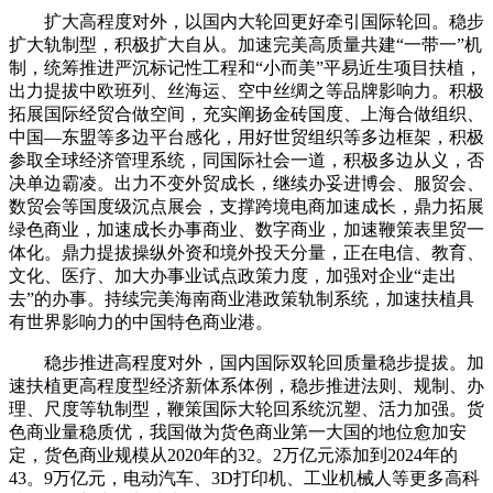
扩大高程度对外，以国内大轮回更好牵引国际轮回。稳步
扩大轨制型，积极扩大自从。加速完美高质量共建“一带一”机
制，统筹推进严沉标记性工程和“小而美”平易近生项目扶植，
出力提拔中欧班列、丝海运、空中丝绸之等品牌影响力。积极
拓展国际经贸合做空间，充实阐扬金砖国度、上海合做组织、
中国—东盟等多边平台感化，用好世贸组织等多边框架，积极
参取全球经济管理系统，同国际社会一道，积极多边从义，否
决单边霸凌。出力不变外贸成长，继续办妥进博会、服贸会、
数贸会等国度级沉点展会，支撑跨境电商加速成长，鼎力拓展
绿色商业，加速成长办事商业、数字商业，加速鞭策表里贸一
体化。鼎力提拔操纵外资和境外投天分量，正在电信、教育、
文化、医疗、加大办事业试点政策力度，加强对企业“走出
去”的办事。持续完美海南商业港政策轨制系统，加速扶植具
有世界影响力的中国特色商业港。
稳步推进高程度对外，国内国际双轮回质量稳步提拔。加
速扶植更高程度型经济新体系体例，稳步推进法则、规制、办
理、尺度等轨制型，鞭策国际大轮回系统沉塑、活力加强。货
色商业量稳质优，我国做为货色商业第一大国的地位愈加安
定，货色商业规模从2020年的32。2万亿元添加到2024年的
43。9万亿元，电动汽车、3D打印机、工业机械人等更多高科