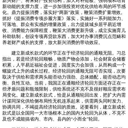
新兴财产、将来财产投资结构，加大对补短板、强弱项和培育
新动能的支撑力度，进一步加强投资对优化供给布局的环节感
化。鼎力提振消费，落实好“两新”政策，鞭策消费扩量增效。
抓好《提振消费专项步履方案》落实，实施好一系列能加力、
可落地、群众有实感的增量政策，出力提拔城乡居平易近增
收、消费能力保障程度，鞭策大消费更新升级，成立实施育儿
补助轨制，创设专项再贷款东西，加大对办事消费沉点范畴和
养老财产成长的支撑，放大新兴消费的带动效应。
建立新成长款式的环节正在于经济轮回的通顺无阻。习总
指出，若是经济轮回顺畅，物质产物会添加，社会财富会储蓄
积累，人平易近福祉会促进，国度实力会加强，从而构成一个
螺旋式上升的成长过程。经济轮回的通顺无阻可否实现，次要
取决于供给和需求两头能否动力强劲、总体婚配，能否动态均
衡、良性互动。当前，我国正在通顺经济轮回方面还存正在一
些矛盾问题和瓶颈限制，供给系统还不克不及很好顺应需求布
局变化。建立新成长款式，恰是从通顺轮回出发，把扩大内需
计谋同深化供给侧布局性无机连系起来，供需两头同时发力、
协调共同，不竭提高经济轮回的质效。还要看到，建立新成长
款式是以全国同一大市场根本上的国内大轮回为从体，不克不
及也不成能搞省内、市内、县内的“小而全”轮回。