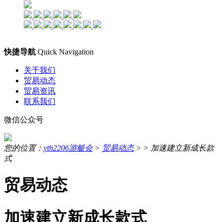
快捷导航
Quick Navigation
关于我们
贸易动态
贸易资讯
联系我们
微信公众号
您的位置：
yth2206游艇会
>
贸易动态
> >
加速建立新成长款
式
贸易动态
加速建立新成长款式