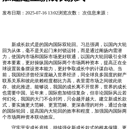
发布日期：2025-07-16 13:02
浏览次数：
次
信息来源：
新成长款式是的国内国际双轮回。习总强调，以国内大轮
回为从体，毫不是关起门来封锁运转，而是通过阐扬内需潜
力，使国内市场和国际市场更好联通，以国内大轮回吸引全球
资本要素，更好操纵国内国际两个市场两种资本，提高正在全
球设置装备摆设资本能力，更好争取成长中的计谋自动。当
前，我国经济曾经深度融入世界经济，同全球良多国度的财产
联系关系和彼此依赖程度都比力高，表里需市场之间彼此依
存、彼此推进。能够说，我国的成长离不开世界，世界的成长
也需要中国。近年来，国际愈加错综复杂，但非论国际风云若
何幻化，我国的大门不会封闭，只会越开越大。建立新成长款
式，要实施更大范畴、更宽范畴、更深条理的对外，通过合做
的国际轮回，提高国内大轮回的效率和程度，加强国内国际两
个市场两种资本联动效应。
守牢平安成长底线，持续强化新成长款式的根本保障。更