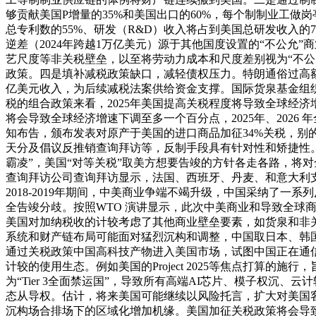
够贡献美国P增量的35%和美国出口的60%，每个制制业工做
总专利数的55%、研发（R&D）收入将占到美国总研发收入
逆差（2024年跨越1万亿美元）源于其他国度设置的“不公允
艺尺度等非关税壁垒，以至将劳动力成本和尺度差别视为“不公
政策。四是填补减税政策缺口，减轻债权压力。特朗通俗过高额
亿美元收入，为后续减税法案供给资金支撑。国际货泉基金组织(
税的组合政策来看，2025年美国提高关税程度将导致全球经济增速
将会导致全球经济增速下调至多一个百分点，2025年、2026
知布告，颁布发表对原产于美国的进口商品加征34%关税，别
天分及倡议反推销查询拜访等，反制手段具有针对性和矫捷性。
霸凌”，美国“对等关税”取美方想要告竣的方针各走各路，将
查询拜访公司查询拜访显示，法国、西班牙、丹麦、和意大利支
2018-2019年期间，中美商业争端不竭升级，中国采纳了一
全告竣分歧。按照WTO 演讲显示，此次中美商业和导致全球
美国对加纳税收的计较考虑了其他商业壁垒要素，如货泉和非
系统和财产链布局可能面对猛烈沉构和调整，中国取日本、韩
通过关税政策中国高科技产物进入美国市场，试图中国正在通信
计较的使用生态。例如美国的Project 2025等焦点打算
为“Tier 3全面禁运国”，导致所有高端AI芯片、模子权沉
态从导权。估计，将来美国可能继续以风险托言，扩大对美国
沉构场合排场下的区域化增加机缘。美国加征关税政策将会导