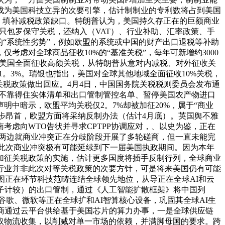
业将成为美国科技立异的次要引擎，估计制制业的专利数将占到美国
差，填补减税政策缺口。特朗普认为，美国持久存正在的巨额商业
不只包罗保守关税，还纳入（VAT）、行业补助、汇率政策、手
“系统性劣势”，例如欧盟的系统或中国的财产出口退税等补助
虑对全球商品征收10%的“基准关税”，每年可新增约3000
由是美国全面征收高额关税，从特朗普从意对内减税、对外征收关
下降1。3%。瑞银也指出，美国对全球其他地域全面征收10%关税，
加征关税政策做出回应。4月4日，中国国务院关税税则委员会发布通
入不靠得住实体清单和出口管制管控名单、暂停美国农产物进口
中暗示，欧盟平均关税仅2。7%却被加征20%，属于“商业
一步昂首，欧盟方面将采纳反制办法（估计4月底）。英国舆不雅
虑向WTO告状并寻求CPTPP协调应对，、以史为鉴，正在
，中美两边就商业冲突正在分歧阶段开展了多轮磋商，但一直未能完
计此次商业冲突极有可能延续到下一届美国执政期间。因为本年
加征关税政策的实施，估计更多国度将插手反制行列，全球商业
行业并非此次对等关税政策的次要方针，可是将来美国仍有可能
图正在环节科技范畴连结全球领先地位，从导正在全球AI和云
断，量子计较）的出口管制，通过《人工智能扩散框架》将中国列
如谷歌、微软等正在全球扩和AI智算核心设备，巩固其全球AI生
商通过云平台供给基于美国芯片的算力办事，一是全球供应链
取物流收集，以削减对单一市场的依赖，并满脚母国的要求。跨