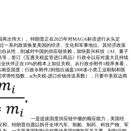
让美国再次伟大）。特朗普正在2025年对MAGA标语进行从头定
，强调通过一系列政策恢复美国的经济、文化和军事地位。其经济政策
的自从性，削减对中国的供应链依赖，加快新兴科技（AI、量子
业法等，签订《互惠关税监管进口商品》行政令以应对庞大且持续
业伙伴正在10%的根本上加征关税。从行政令附件1税率来看，
南亚国度；行政令附件2则指出涵盖1000多小类工业制制和医
口需求弹性指数，φ为关税-进口价钱传送系数），只要中美双边商
一是提拔国度供应链中缀的顺应能力，美国经
安和。特朗普但愿以拆开全球汽车、制船、制药、科技产物、军
认为，一方面美国制制业对带动美国P增加至关主要，制制业能