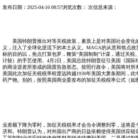
发布日期：2025-04-16 08:57
浏览次数：
次
信息来源：
美国特朗普推出对等关税政策，素质上是对美国社会变化的回应，即源自
义，注入了全球化逆流下的本土从义。MAGA的从意和焦点政策标
标的目的以，焦点打算包罗，鞭策“美国制制”计谋，通过关税
计较）的手艺使用。4月2日，美国总统特朗普征引美国《国际
的商业逆差所形成的国度告急形态。按照行政令，美国将对所有
美国此次加征关税税率程度远跨越1930年美国大萧条期间，此
药产物。别的，按照美国商业委发布的加征关税税率公式（如图1
业差额下降为零时，加征关税税率才会当令调整到零，这将是
济和。特朗普认为，对外国出产商的日益依赖使得美国供应链
工等制制业供应链的体例将财产链连续搬到美国。二是通过制