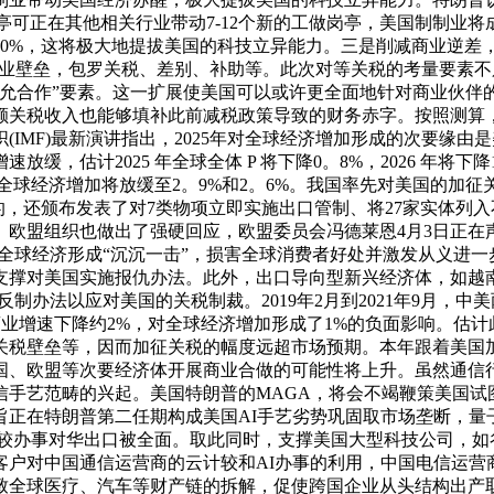
岗亭可正在其他相关行业带动7-12个新的工做岗亭，美国制制
的70%，这将极大地提拔美国的科技立异能力。三是削减商业逆
”商业壁垒，包罗关税、差别、补助等。此次对等关税的考量要素
允合作”要素。这一扩展使美国可以或许更全面地针对商业伙伴的
关税收入也能够填补此前减税政策导致的财务赤字。按照测算，仅考
IMF)最新演讲指出，2025年对全球经济增加形成的次要缘
放缓，估计2025 年全球全体 P 将下降0。8%，2026 年将
 年全球经济增加将放缓至2。9%和2。6%。我国率先对美国的
的，还颁布发表了对7类物项立即实施出口管制、将27家实体列
欧盟组织也做出了强硬回应，欧盟委员会冯德莱恩4月3日正在声明
对全球经济形成“沉沉一击”，损害全球消费者好处并激发从义进
撑对美国实施报仇办法。此外，出口导向型新兴经济体，如越南考
系列反制办法以应对美国的关税制裁。2019年2月到2021年9月
商业增速下降约2%，对全球经济增加形成了1%的负面影响。估
关税壁垒等，因而加征关税的幅度远超市场预期。本年跟着美国
国、欧盟等次要经济体开展商业合做的可能性将上升。虽然通信
手艺范畴的兴起。美国特朗普的MAGA，将会不竭鞭策美国试
的施行，旨正在特朗普第二任期构成美国AI手艺劣势巩固取市场垄
、云计较办事对华出口被全面。取此同时，支撑美国大型科技公司，
客户对中国通信运营商的云计较和AI办事的利用，中国电信运营
致全球医疗、汽车等财产链的拆解，促使跨国企业从头结构出产