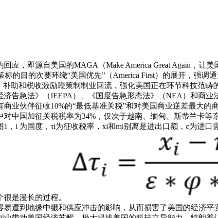
美国的MAGA（Make America Great Again，
的目的次要环绕“美国优先”（America First）的展开
、补助和税收激励鞭策制制业回流，强化美国正在环节科技范畴
经济告急法》（IEEPA）、《国度告急形态法》（NEA）和商
商业伙伴征收10%的“最低基准关税”和对美国商业逆差最大的商
中对中国加征关税税率为34%，仅次于越南、缅甸、斯蒂兰卡等东
，i 为国度，τi为征收税率，xi和mi别离是进出口额，ε为进
个很是漫长的过程。
容易遭到地缘中缀和供应冲击的影响，从而损害了美国的经济平
制业带动美国经济苏醒，极大提拔美国的科技立异能力。特朗普