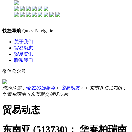
快捷导航
Quick Navigation
关于我们
贸易动态
贸易资讯
联系我们
微信公众号
您的位置：
yth2206游艇会
>
贸易动态
> >
东南亚 (513730)：
华泰柏瑞南方东英新交所泛东南
贸易动态
东南亚 (513730)： 华泰柏瑞南