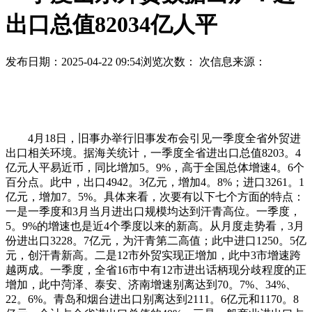
出口总值82034亿人平
发布日期：2025-04-22 09:54
浏览次数：
次
信息来源：
4月18日，旧事办举行旧事发布会引见一季度全省外贸进
出口相关环境。据海关统计，一季度全省进出口总值8203。4
亿元人平易近币，同比增加5。9%，高于全国总体增速4。6个
百分点。此中，出口4942。3亿元，增加4。8%；进口3261。1
亿元，增加7。5%。具体来看，次要有以下七个方面的特点：
一是一季度和3月当月进出口规模均达到汗青高位。一季度，
5。9%的增速也是近4个季度以来的新高。从月度走势看，3月
份进出口3228。7亿元，为汗青第二高值；此中进口1250。5亿
元，创汗青新高。二是12市外贸实现正增加，此中3市增速跨
越两成。一季度，全省16市中有12市进出话柄现分歧程度的正
增加，此中菏泽、泰安、济南增速别离达到70。7%、34%、
22。6%。青岛和烟台进出口别离达到2111。6亿元和1170。8