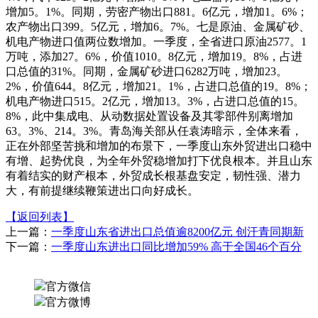
增加5。1%。同期，劳密产物出口881。6亿元，增加1。6%；
农产物出口399。5亿元，增加6。7%。七是原油、金属矿砂、
机电产物进口值两位数增加。一季度，全省进口原油2577。1
万吨，添加27。6%，价值1010。8亿元，增加19。8%，占进
口总值的31%。同期，金属矿砂进口6282万吨，增加23。
2%，价值644。8亿元，增加21。1%，占进口总值的19。8%；
机电产物进口515。2亿元，增加13。3%，占进口总值的15。
8%，此中集成电、从动数据处置设备及其零部件别离增加
63。3%、214。3%。青岛海关部从任袁涛暗示，全体来看，
正在外部坚苦挑和增加的布景下，一季度山东外贸进出口稳中
有增、起势优良，为全年外贸稳增加打下优良根本。并且山东
有着结实的财产根本，外贸成长根基盘安定，韧性强、潜力
大，有前提继续鞭策进出口向好成长。
【返回列表】
上一篇：
一季度山东省进出口总值逾8200亿元 创汗青同期新
下一篇：
一季度山东进出口同比增加59% 高于全国46个百分
官方微信
官方微博