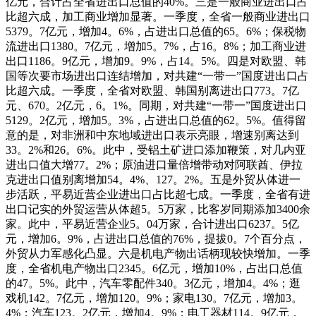
亿元，合计占全省进出口总值的40%。三是一般商业进出口占
比超六成，加工商业增加显著。一季度，全省一般商业进出口
5379。7亿元，增加4。6%，占进出口总值的65。6%；保税物
流进出口1380。7亿元，增加5。7%，占16。8%；加工商业进
出口1186。9亿元，增加9。9%，占14。5%。四是对欧盟、韩
国等次要市场进出口连结增加，对共建“一带一”国度进出口占
比超六成。一季度，全省对欧盟、韩国别离进出口773。7亿
元、670。2亿元，6。1%。同期，对共建“一带一”国度进出口
5129。2亿元，增加5。3%，占进出口总值的62。5%。值得留
意的是，对非洲和中东地域进出口表示亮眼，增速别离达到
33。2%和26。6%。此中，受铝土矿进口添加鞭策，对几内亚
进出口值大增77。2%；原油进口量倍增带动对阿联酋、伊拉
克进出口值别离增加54。4%、127。2%。五是外贸从体进一
步活跃，平易近营企业进出口占比超七成。一季度，全省有进
出口记实的外贸运营从体超5。5万家，比客岁同期添加3400余
家。此中，平易近营企业5。04万家，合计进出口6237。5亿
元，增加6。9%，占进出口总值的76%，提拔0。7个百分点，
外贸从力军感化凸显。六是机电产物出话柄现较快增加。一季
度，全省机电产物出口2345。6亿元，增加10%，占出口总值
的47。5%。此中，汽车零配件340。3亿元，增加4。4%；逛
戏机142。7亿元，增加120。9%；家电130。7亿元，增加3。
4%；汽车123。2亿元，增加4。9%；电工器材114。9亿元，