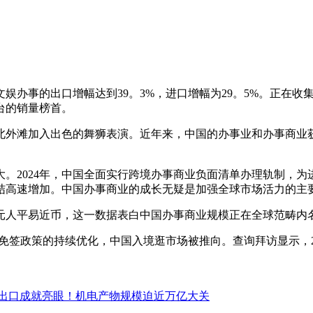
办事的出口增幅达到39。3%，进口增幅为29。5%。正在收集
台的销量榜首。
北外滩加入出色的舞狮表演。近年来，中国的办事业和办事商业获
024年，中国全面实行跨境办事商业负面清单办理轨制，为进一步
结高速增加。中国办事商业的成长无疑是加强全球市场活力的主
亿元人平易近币，这一数据表白中国办事商业规模正在全球范畴内
签政策的持续优化，中国入境逛市场被推向。查询拜访显示，202
出口成就亮眼！机电产物规模迫近万亿大关