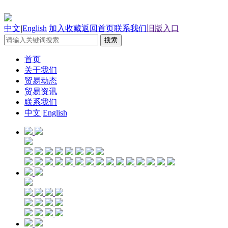
中文
|
English
加入收藏
返回首页
联系我们
旧版入口
首页
关于我们
贸易动态
贸易资讯
联系我们
中文
|
English