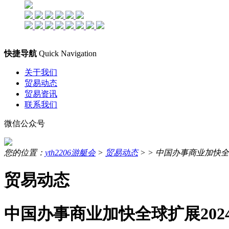
快捷导航
Quick Navigation
关于我们
贸易动态
贸易资讯
联系我们
微信公众号
您的位置：
yth2206游艇会
>
贸易动态
> >
中国办事商业加快全
贸易动态
中国办事商业加快全球扩展202