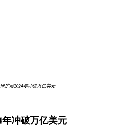
球扩展2024年冲破万亿美元
4年冲破万亿美元