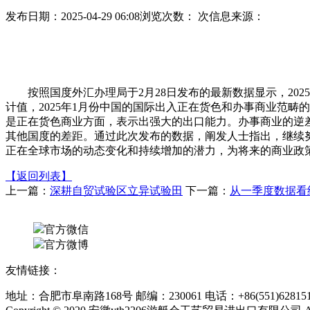
发布日期：2025-04-29 06:08
浏览次数：
次
信息来源：
按照国度外汇办理局于2月28日发布的最新数据显示，2025
计值，2025年1月份中国的国际出入正在货色和办事商业范畴的
是正在货色商业方面，表示出强大的出口能力。办事商业的逆
其他国度的差距。通过此次发布的数据，阐发人士指出，继续努
正在全球市场的动态变化和持续增加的潜力，为将来的商业政
【返回列表】
上一篇：
深耕自贸试验区立异试验田
下一篇：
从一季度数据看
官方微信
官方微博
友情链接：
地址：合肥市阜南路168号 邮编：230061 电话：+86(551)62815168 传真：