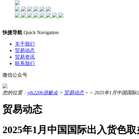
快捷导航
Quick Navigation
关于我们
贸易动态
贸易资讯
联系我们
微信公众号
您的位置：
yth2206游艇会
>
贸易动态
> >
2025年1月中国国
贸易动态
2025年1月中国国际出入货色