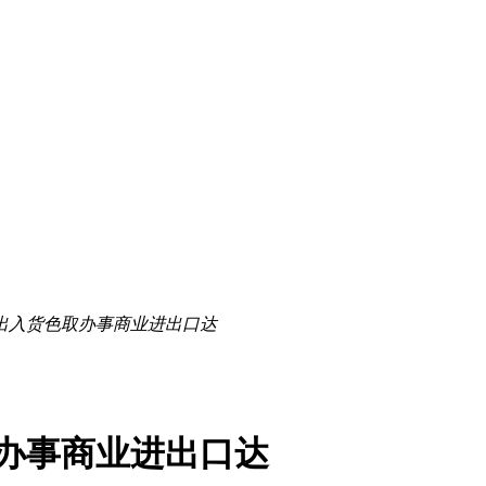
际出入货色取办事商业进出口达
取办事商业进出口达