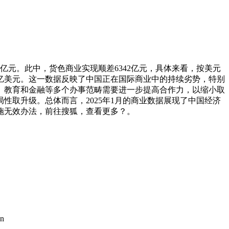
3亿元。此中，货色商业实现顺差6342亿元，具体来看，按美元
656亿美元。这一数据反映了中国正在国际商业中的持续劣势，特别
、教育和金融等多个办事范畴需要进一步提高合作力，以缩小取
取升级。总体而言，2025年1月的商业数据展现了中国经济
施无效办法，前往搜狐，查看更多？。
n