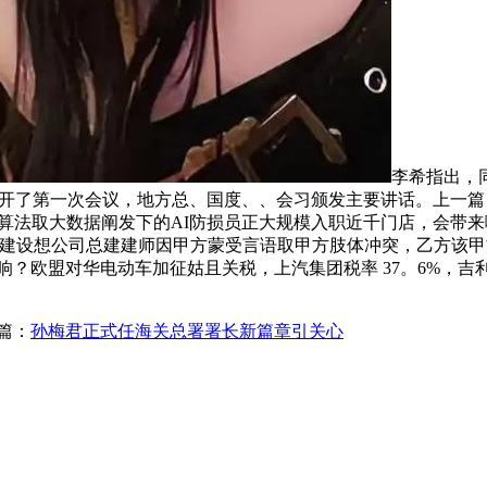
李希指出，
召开了第一次会议，地方总、国度、、会习颁发主要讲话。上一篇：9
觉算法取大数据阐发下的AI防损员正大规模入职近千门店，会带来
？出名建建设想公司总建建师因甲方蒙受言语取甲方肢体冲突，乙方
有何影响？欧盟对华电动车加征姑且关税，上汽集团税率 37。6%，吉利
篇：
孙梅君正式任海关总署署长新篇章引关心