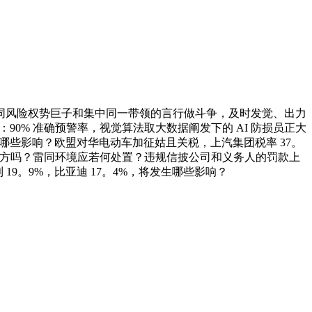
同风险权势巨子和集中同一带领的言行做斗争，及时发觉、出力
0% 准确预警率，视觉算法取大数据阐发下的 AI 防损员正大
哪些影响？欧盟对华电动车加征姑且关税，上汽集团税率 37。
该甲方吗？雷同环境应若何处置？违规信披公司和义务人的罚款上
 19。9%，比亚迪 17。4%，将发生哪些影响？