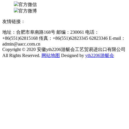
官方微信
官方微博
友情链接：
地址：合肥市阜南路168号 邮编：230061 电话：
+86(551)62815168 传真：+86(551)62823345 62823346 E-mail：
admin@aacc.com.cn
Copyright © 2020 安徽yth2206游艇会工艺贸易进出口有限公司
All Rights Reserved.
网站地图
Designed by
yth2206游艇会