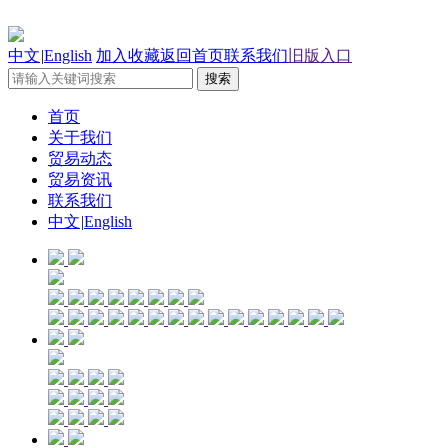
中文
|
English
加入收藏
返回首页
联系我们
旧版入口
首页
关于我们
贸易动态
贸易资讯
联系我们
中文
|
English