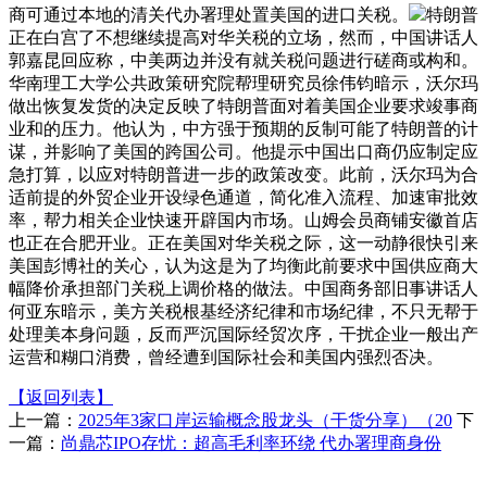
商可通过本地的清关代办署理处置美国的进口关税。
特朗普
正在白宫了不想继续提高对华关税的立场，然而，中国讲话人
郭嘉昆回应称，中美两边并没有就关税问题进行磋商或构和。
华南理工大学公共政策研究院帮理研究员徐伟钧暗示，沃尔玛
做出恢复发货的决定反映了特朗普面对着美国企业要求竣事商
业和的压力。他认为，中方强于预期的反制可能了特朗普的计
谋，并影响了美国的跨国公司。他提示中国出口商仍应制定应
急打算，以应对特朗普进一步的政策改变。此前，沃尔玛为合
适前提的外贸企业开设绿色通道，简化准入流程、加速审批效
率，帮力相关企业快速开辟国内市场。山姆会员商铺安徽首店
也正在合肥开业。正在美国对华关税之际，这一动静很快引来
美国彭博社的关心，认为这是为了均衡此前要求中国供应商大
幅降价承担部门关税上调价格的做法。中国商务部旧事讲话人
何亚东暗示，美方关税根基经济纪律和市场纪律，不只无帮于
处理美本身问题，反而严沉国际经贸次序，干扰企业一般出产
运营和糊口消费，曾经遭到国际社会和美国内强烈否决。
【返回列表】
上一篇：
2025年3家口岸运输概念股龙头（干货分享）（20
下
一篇：
尚鼎芯IPO存忧：超高毛利率环绕 代办署理商身份