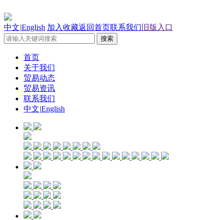
中文
|
English
加入收藏
返回首页
联系我们
旧版入口
首页
关于我们
贸易动态
贸易资讯
联系我们
中文
|
English