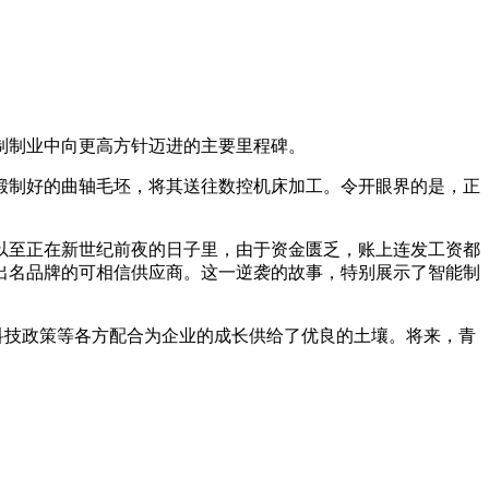
制制业中向更高方针迈进的主要里程碑。
制好的曲轴毛坯，将其送往数控机床加工。令开眼界的是，正
以至正在新世纪前夜的日子里，由于资金匮乏，账上连发工资都
出名品牌的可相信供应商。这一逆袭的故事，特别展示了智能制
科技政策等各方配合为企业的成长供给了优良的土壤。将来，青