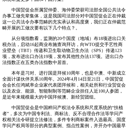
中国贸促会所属贸仲委、海仲委荣获司法部全国公共法令
办事工做先辈集体，这是我国司法部分对中国贸促会正在仲裁
这一公共法令办事范畴的充实承认和高度褒，我们正在仲裁范
畴开展的工做次要有以下几个特点？。
从分项指数看，监测的20个国度（地域）布18项进出口关
税办法，启动16起商业布施查询拜访，向WTO提交手艺性商
业壁垒（TBT）传递和卫生取动物卫生办法（SPS）传递123
项，发布进出口办法19项，发布其他性办法137项。进出口办
法指数正在五类办法指数中居首。
本年是习对、进行国是拜候10周年，也是中澳、中新成立
全面计谋伙伴关系10周年。2024年4月14日至21日，中国贸促
会会长任鸿斌率企业家代表团拜候和，相关处所和行业贸促会
以及农业、能源、智能制制等范畴企业担任人近100人参团，
是近年来规模最大的中国拜候澳、新经贸团组。
中国贸促会是中国粹问产权法令系统和尺度系统的“扶植
者”，多次为中国专利法、商标法、反不合理合作法等学问产
权相关法令研提立法修法，多件专利商标案件入选最高、国度
学问产权局等部分的典型案例、指点性案例，并开办中国最早