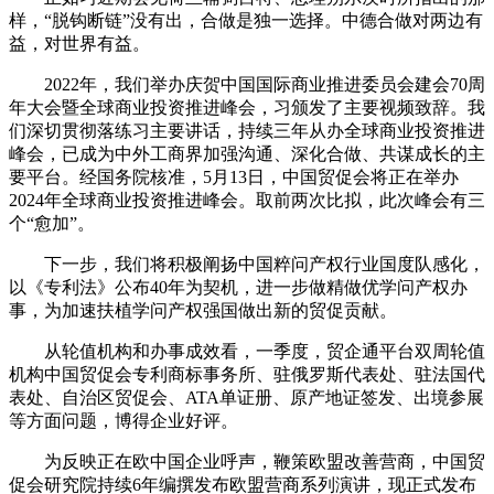
样，“脱钩断链”没有出，合做是独一选择。中德合做对两边有
益，对世界有益。
2022年，我们举办庆贺中国国际商业推进委员会建会70周
年大会暨全球商业投资推进峰会，习颁发了主要视频致辞。我
们深切贯彻落练习主要讲话，持续三年从办全球商业投资推进
峰会，已成为中外工商界加强沟通、深化合做、共谋成长的主
要平台。经国务院核准，5月13日，中国贸促会将正在举办
2024年全球商业投资推进峰会。取前两次比拟，此次峰会有三
个“愈加”。
下一步，我们将积极阐扬中国粹问产权行业国度队感化，
以《专利法》公布40年为契机，进一步做精做优学问产权办
事，为加速扶植学问产权强国做出新的贸促贡献。
从轮值机构和办事成效看，一季度，贸企通平台双周轮值
机构中国贸促会专利商标事务所、驻俄罗斯代表处、驻法国代
表处、自治区贸促会、ATA单证册、原产地证签发、出境参展
等方面问题，博得企业好评。
为反映正在欧中国企业呼声，鞭策欧盟改善营商，中国贸
促会研究院持续6年编撰发布欧盟营商系列演讲，现正式发布