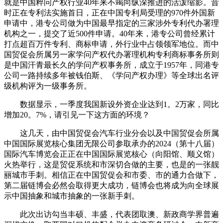
就是中国粹问产权行业40年来不竭向纵深推进的活泼缩影。昔
时正在专利法实施首日，正在中国专利局受理的970件外国新
申请中，港专公司做为中国最早指定的三家涉外专利代办署理
机构之一，提交了近500件申请。40年来，港专公司曾经累计
打点超百万件专利、商标申请，外行业中占领领军地位。而中
国贸促会所属另一家学问产权代办署理机构专利商标事务所则
是中国汗青最长久的学问产权事务所，成立于1957年，同港专
公司一路持续多年被钱伯斯、《学问产权办理》等全球出名评
级机构评为一级事务所。
数据显示，一季度我国新设外资企业达到1。2万家，同比
增加20。7%，请引见一下这方面的环境？
这几天，由中国贸促会汽车行业分会以及中国贸促会所属
中国国际展览核心集团无限公司参取承办的2024（第十八届）
国际汽车博览会正正在中国国际展览核心（向阳馆、顺义馆）
火热举行，这是贸促系统和市深切合做的主要，也是的一张靓
丽城市手刺。相信正在中国贸促会和市委、市的通力合做下，
第二届链博会必然会取得更大成功，链博会也将成为向全球展
示中国抽象和城市抽象的一张新手刺。
此次出访勾当丰硕、丰盛，代表团取澳、新政商学界普遍