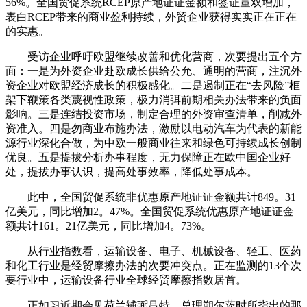
56%。全国贸促系统RCEP原产地证证金额和签证量双增加，
表白RCEP带来的商业盈利持续，外贸企业获得实实正在正在
的实惠。
受访企业呼吁欧盟继续改善和优化营商，次要提出五个方
面：一是为外资企业赴欧成长供给公允、通明的营商，注沉外
资企业对欧盟经济成长的积极感化。二是遏制正在“去风险”框
架下鞭策各类蔑视性政策，极力消弭前期相关办法带来的负面
影响。三是连结投资市场，制定合理的外资审查清单，削减外
资准入。四是勿商业布施办法，激励以电动汽车为代表的新能
源行业深化合做，为中欧一般商业往来和绿色可持续成长创制
优良。五是提拔分析办事程度，无力保障正在欧中国企业好
处，提拔办事认识，提高处事效率，降低处事成本。
此中，全国贸促系统非优惠原产地证证金额共计849。31
亿美元，同比增加2。47%。全国贸促系统优惠原产地证证金
额共计161。21亿美元，同比增加4。73%。
从行业指数看，运输设备、电子、机械设备、轻工、医药
和化工行业是经贸摩擦办法的次要冲突点。正在监测的13个次
要行业中，运输设备行业全球经贸摩擦指数居首。
正如习近期会见荷兰辅弼吕特、总理朔尔茨时所指出的那