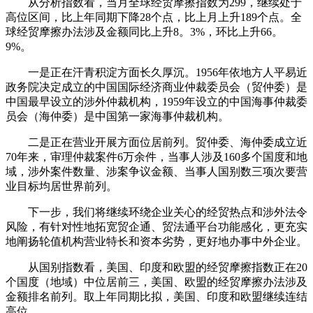
从分析指数看，当月全球经贸摩擦指数为299，继续处于
高位区间，比上年同期下降28个点，比上月上升189个点。全
球经贸摩擦办法涉及金额同比上升8。3%，环比上升66。
9%。
一是正在汗青积淀方面长久厚沉。1956年依地方人平易近
政务院决定成立的中国国际经济商业仲裁委员会（贸仲委）是
中国最早设立的涉外仲裁机构，1959年设立的中国海事仲裁委
员会（海仲委）是中国第一家海事仲裁机构。
二是正在营业开展方面位居前列。贸仲委、海仲委成立近
70年来，审理仲裁案件6万余件，当事人涉及160多个国度和地
域，涉外案件数量、涉案争议金额、当事人国别数三项次要营
业目标均居世界前列。
下一步，我们将继续环绕企业关心的经贸热点和涉外法令
风险，有针对性地拓宽贸企通、贸法通平台功能感化，更充实
地阐扬轮值机构营业特长和资本劣势，更好地办事中外企业。
从国别指数看，美国、印度和欧盟的经贸摩擦指数正在20
个国度（地域）中位居前三，美国、欧盟的经贸摩擦办法涉及
金额排名前列。取上年同期比拟，美国、印度和欧盟继续连结
高位。