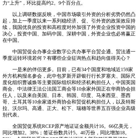
力“上升”，环比提高约2。9个百分点。
以上调研数据反映，中国市场吸引外资的分析劣势仍然凸
起，加上一季度以来一系列稳经济、促、引外资的政策效应持
续，我国优良的投资和高程度对外加强了外资企业投资中国的
决心，投资中国、加码中国、深耕中国，外资企业也必将赢正
在中国。
中国贸促会办事企业数字公共办事平台贸企通、贸法通一
季度运转环境若何？有哪些企业征询热点和趋向值得关心？
一是来的伴侣更多。目前，已有34个国度和地域近159家
外方机构报名参会，此中包罗新开辟银行行长罗塞夫、国际尺
度化组织曹诚焕等主要国际组织和经济机构担任人，中国英国
商会、中法律王法公法国工商会等10余家外国正在华商协会担
任人，以及来自美国、日本、韩国、印度、马来西亚、墨西
哥、土耳其等10余家道外商协会和贸促机构担任人，以及特斯
拉、沃尔玛、高通、正大、松下、瑞穗等世界五百强企业高级
别代表。
全国贸促系统RCEP原产地证证金额共计16。66亿美元，
同比增加2。38%；签证份数共计5。40万份，同比增加18。