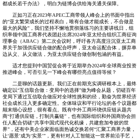
都成长若干办法》，明白为链博会供给海关通关保障。
正如习正在2023年APEC工商带领人峰会上的书面中指出
的“亚太繁荣成长的过程表白，唯有合做才能成长，不合做是
最大的风险”，我们坚持不懈地贯彻落练习的主要讲线日，组
织率领中国工商界代表团赴出席2024年亚太经合组织工商征询
理事会（ABAC）第二次会议时，呼吁各方高度注沉亚太工商
界关于加强供应链合做的配合呼声，亚太命运配合体，摒弃单
边从义、从义做法，为亚太供应链合做创制包涵的有益。
适才您提到中国贸促会将于近期举办2024年全球商业投资
推进峰会，可否引见一下峰会有哪些亮点值得等候？
二是聊的话题更新。我们正在前期充实调研根本上，最终
确定以“互信取合做：变局中的选择”做为峰会从题，切磋百年
变局下通过互信取合做应对全球性挑和的径，勤奋为世界经济
社会成长注入更多确定性。全体味议和平行论坛的各个议题都
颠末细心设想，很有看点。既有中外工商环绕供应链从题共
商“打通供应链，打制共赢链”，也有国际组织和外国商协会担
任人配合切磋“共享中国式现代化机缘，共建愈加夸姣的世
界”，还有中美企业家面临面热诚交换若何“汇聚工商界力量，
让‘愿景’成为‘实景’”，更有针对人工智能这一世界前沿手艺，