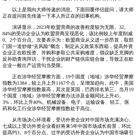
以上是我向大师传递的消息。下面回覆伴侣提问，请大师
正在提问前先传递一下本人所正在的旧事机构。
演讲显示，2023年欧盟营商的改善程度较为无限。32。
84%的受访企业认为欧盟营商呈现恶化，该比例较上年度削减
0。2个百分点。次要表示为：欧盟商业从义进一步昂首，取部
门国一道炒做“去风险”概念，制定从义政策东西箱，提高外资
企业正在欧投资、并购和参取公共采购难度，倡议缺乏充脚的
反补助查询拜访，干扰企业的财产链供应链合做，导致正在欧
企业一般出产运营勾当受限。
正在涉华经贸摩擦方面，19个国度（地域）涉华经贸摩擦
指数为1384，较上月上升1167个点，呈增加趋向。此中，美国
涉华经贸摩擦指数最高，其次是英国，巴西排名第三。当月19
个国度（地域）涉华经贸摩擦办法涉及金额同比上升45。
3%，环比上升40%。机械设备、电子、运输设备、轻工、医
药和化工行业涉华经贸摩擦指数处于高位。
从市场决心环境看，受访外资企业对中国市场充满决心。
七成以上受访外资企业看好将来5年中国市场成长前景，环比
提高约3。8个百分点。过半的受访外资企业认为中国市场吸引