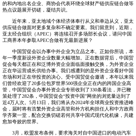
的和内地出名企业、商协会代表环绕全球财产链供应链合做等
热点议题展开切磋，凝结共识。
近年来，亚太地域个体经济体奉行从义和单边从义，亚太
供应链合做面对更多复杂和不确定要素。我们留意到，近期，
亚太经合组织（APEC）将连续召开多场部长会议，请问中国
工商界本年参取APEC合做有无最新进展？
中国贸促会以办事中外企业为立品之本。正如你所说，本
年一季度新设外资企业数量大幅增加。正在数据背后，中国贸
促会每天都正在和泛博外资企业面临面接触交换，为外资企业
正在华运营成长供给办事。我们感遭到的是外资企业看好中国
市场和对正在华投资的决心。受中国贸促会邀请，本年以来我
们曾经欢迎了20多位包罗世界500强企业正在内的跨国企业高
管，中国贸促会办事外资企业专班收到了330条看法，并已鞭
策处理了282条，中国贸促会“投资中国”网坐的浏览量达到了
近4万人次。5月13日，我们将从办2024年全球商业投资推进峰
会，届时将有浩繁外资企业高管和外方机构担任人和中方政商
学齐聚一堂，配合交换切磋若何共享中国式现代化机缘，共建
愈加夸姣的世界。
3月，欧盟发布条例，要求海关对自中国进口的电动汽车