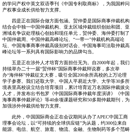
的学问产权中英文双语季刊《中国专利取商标》，为我国粹问
产权事业成长供给智力支撑。
四是正在国际合做方面包涵。贸仲委是国际商事仲裁机构
结合会中独一中国仲裁机构、亚太区域仲裁组织创始和团、亚
洲域名争议处理核心创始和现任单元，贸仲委、海仲委打制了
中国仲裁周、中国仲裁高峰论坛、“一带一”仲裁机构高端论
坛、中国海事商事仲裁高级别对话会、中国海事司法取仲裁高
峰论坛等一系列具有国际影响力的品牌勾当。
五是正在涉外人才培育方面担任无为。自2000年起，我们
持续举办二十一届“贸仲杯”国际商事仲裁辩说赛，多次举
办“海仲杯”仲裁征文大赛，吸引全国200余所高校的上万论理
学子参赛。我们还取大学、中国人平易近大学、大学等30多所
境表里高校设立结合培育项目，累计培育近万名国际仲裁拔尖
人才，并发布出书包罗《中国国际商事仲裁年度演讲》《中国
海事商事仲裁评论》等40余项课题研究和50多期仲裁期刊，为
加强涉外仲裁供给智力支撑。
此外，中国国际商会正在会议期间从办了APEC中国工商
理事会论坛，以“可持续的全球供应链”为从题，约300位来自
能源、电信、航空、旅逛、物流、金融、生物制药等多个范畴