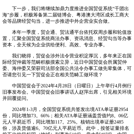
下一步，我们将继续加鼎力度推进全国贸促系统“千团出
海”步履，积极筹备第二届链博会、粤港澳大湾区成长工商大
会等品牌经贸勾当，进一步推进中外企营业实合做。
本年一季度，贸企通、贸法通平台依托双周步履和轮值放
置，汇聚全国贸促系统商法办事、资讯消息、经贸勾当等办事
资本，全天候为企业供给便利、高效、专业办事。
我们晓得，贸促会涉外法令营业积淀厚沉，多年来正在国
际经贸仲裁等范畴积极摸索立异，近日中国贸促会所属贸仲
委、海仲委又荣获司法部全国公共法令办事工做先辈集体，可
否请您引见一下贸促会正在相关范畴工做环境？
中国贸促会于2024年4月28日（日曜日）上午举行4月例行
旧事发布会。中国贸促会旧事讲话人赵萍出席，引见相关环境
并回覆提问。
2024年1-3月，全国贸促系统共签发出境ATA单证册2954
份，同比增加73。66%；相关ATA单证册涵盖货值约8。06亿
元人平易近币，同比增加117。25%。核销出境单证册2485
份，涉及货值逾6。70亿元人平易近币。此中，按签证量排名