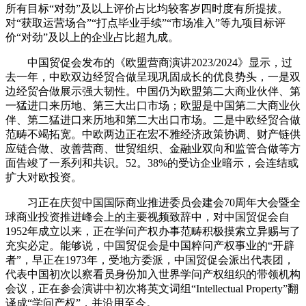
所有目标“对劲”及以上评价占比均较客岁四时度有所提拔。
对“获取运营场合”“打点毕业手续”“市场准入”等九项目标评
价“对劲”及以上的企业占比超九成。
中国贸促会发布的《欧盟营商演讲2023/2024》显示，过
去一年，中欧双边经贸合做呈现巩固成长的优良势头，一是双
边经贸合做展示强大韧性。中国仍为欧盟第二大商业伙伴、第
一猛进口来历地、第三大出口市场；欧盟是中国第二大商业伙
伴、第二猛进口来历地和第二大出口市场。二是中欧经贸合做
范畴不竭拓宽。中欧两边正在宏不雅经济政策协调、财产链供
应链合做、改善营商、世贸组织、金融业双向和监管合做等方
面告竣了一系列和共识。52。38%的受访企业暗示，会连结或
扩大对欧投资。
习正在庆贺中国国际商业推进委员会建会70周年大会暨全
球商业投资推进峰会上的主要视频致辞中，对中国贸促会自
1952年成立以来，正在学问产权办事范畴积极摸索立异赐与了
充实必定。能够说，中国贸促会是中国粹问产权事业的“开辟
者”，早正在1973年，受地方委派，中国贸促会派出代表团，
代表中国初次以察看员身份加入世界学问产权组织的带领机构
会议，正在参会演讲中初次将英文词组“Intellectual Property”翻
译成“学问产权”，并沿用至今。