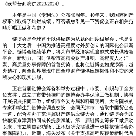
《欧盟营商演讲2023/2024》。
本年是中国《专利法》公布40周年。40年来，我国粹问产
权事业取得了灿烂成绩，可否请您引见一下贸促会正在相关范
畴所唱工做和考虑？
链博会是全球首个以供应链为从题的国度级展会，也是党
的二十大之后，中国为推进高程度对外所创立的国际化会展新
平台。链博会继续落户，将为市型经济实现逾越式成长供给新
平台、新动力。同时借帮市高精尖财产堆积、高程度人才汇
聚、高质量办事保障的首善劣势，也将使链博会如虎添翼，越
办越好，向全世界展现中国全球财产链供应链韧性和不变的果
断决心和现实步履。
正在首届链博会筹备和举办过程中，市委、市赐与了全方
位支撑，成立了市带领挂帅的链博会办事保障工做机制，协帮
开展招展招商工做，组织市各委办局和科研院所、大专院校的
专家和学生到链博会调查交换，会同天津市、省取中国贸促会
一道，配合举办了京津冀财产链供应链大会，通过链博会为加
快鞭策京津冀协同成长提质赋能。第二届链博会筹备工做启动
以来，市立脚首都功能，正积极研究摆设进一步提拔链博会办
事保障能力。近期，海关发布《关于支撑高程度鞭策新时代首