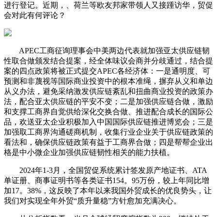
进行登记。近期，、荷兰等欧友邦家带领人又接踵访华，贸促
会对此有何评论？
APEC工商征询理事会中美两边代表就加强亚太供应链韧
性取合做颁发结合提案，经全体味议会商并分歧通过，结合提
案的四点政策将被正式提交APEC各经济体：一是通明度、可
预测和非蔑视等国际商业投资中的根本准绳，摒弃从义和单边
从义办法，避免采纳激发供应链紊乱和扭曲商业投资的政策办
法，配合亚太供应链的平安不变；二是加强供应链合做，激励
和支撑工商界自觉供给深化交换合做、推进配合成长的国际公
品，欢送亚太企业积极加入中国国际供应链推进博览会；三是
加强取工商界沟通磋商机制，收集行业企业关于供应链政策的
看法和，确保供应链政策有益于工商界合做；四是帮帮企业出
格是中小微企业加强供应链韧性相关的能力扶植。
2024年1-3月，全国贸促系统累计签发原产地证书、ATA
单证册、商事证明书等各类证书154。95万份，较上年同比增
加17。38%，这反映了本年以来我国外贸成长的优良势头，让
我们对实现全年外贸“质升量稳”方针愈加充满决心。