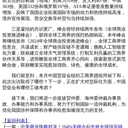
前五位的目标国（地域）别离为518份、意大利407份、中国
363份、美国332份和俄罗斯197份。ATA单证册签发数量持续
增加，反映了我国企业拓展国际市场的动力和热情持续高涨，
境外宣传展现、营业交换等外贸勾当持续加强。
三是凝结的共识更广。峰会曾经持续两年发布《全球商业
投资推进峰会》，获得全球工商界的强烈热闹响应。本年峰会
将继续发布《2024年全球商业投资推进峰会》，全球工商界情
投意合、共谋成长；财产链供应链不变通顺；拥抱人工智能变
化力量；联袂建立全球天气管理系统；打制互利共赢的工商界
伙伴关系等，进而鞭策全球工商界齐心同向，摸索新形式新范
畴合做，联袂鞭策实现愈加强劲、绿色、健康的全球成长。
我们留意到，本月中国贸促会组织工商界团组拜候了和，
此次出访取得了哪些？下一步，正在扩大对交际往方面，中国
贸促会有哪些工做考虑？
接下来，我们将进一步提拔贸仲委、海仲委仲裁办事质
效、办事能力和办事系统，努力于打制国际一流仲裁机构，为
优化我国涉外保障和办事供给愈加顽强无力的支持。
【返回列表】
上一篇：
中美商业终极对决！104%关税今起生效全球供应链