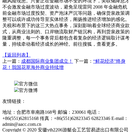
融风险现患。只要正在金融市场不变的环境下，美联储降息才
不会激发金融市场过度波动，避免呈现雷同 2008 年金融危机
前金融市场过度投契、资产泡沫严沉等问题，确保货泉政策调
整可以或许成功传导至实体经济，阐扬推进经济增加的感化。
关税和布景下的这三大热点事务，深刻影响着全球经济商业款
式，从商业法则的、口岸物流取财产链沉构，再到货泉政策的
隆重调整，每一个事务背后都包含着复杂的经济逻辑取计谋考
量，持续牵动着经济成长的神经。前往搜狐，查看更多。
【返回列表】
上一篇：
成都国际商业集团成立！
下一篇：
“鲜花经济”终身
花！我国花草海外商业持续增
官方微信
官方微博
友情链接：
地址：合肥市阜南路168号 邮编：230061 电话：
+86(551)62815168 传真：+86(551)62823345 62823346 E-mail：
admin@aacc.com.cn
Copyright © 2020 安徽yth2206游艇会工艺贸易进出口有限公司