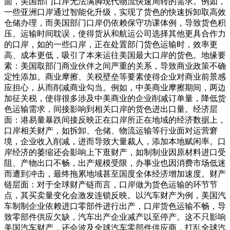
面，美国部门口岸无法满脚现代物流快速周转的需求。例如，
一些亚洲口岸通过智能化升级，实现了货色的快速拆卸取高效
仓储办理，而美国部门口岸仍依赖保守功课体例，导致货色积
压、运输时间耽误，使得货从和航运公司选择其他更具合作力
的口岸，如的一些口岸，正在处置部门货色运输时，效率更
高、成本更低，吸引了本来运往美国最大口岸的货色。地缘要
素：美国取部门商业伙伴之间严重的关系，导致商业政策不确
定性添加。商业摩擦、关税壁垒等要素使得企业对商业前景感
应担心，从而削减商业勾当。例如，中美商业摩擦期间，两边
加征关税，使得很多涉及中美商业的企业削减订单量，降低货
色运输需求，间接影响到相关口岸的货色进出口量。经济层
面：港易量暴跌间接反映正在口岸所正在地域的经济数据上，
口岸相关财产，如拆卸、仓储、物流运输等行业面对运营窘
境，企业收入削减，进而导致大量裁人，添加本地赋闲率。口
岸经济的萎缩还会影响上下逛财产，如制制业因原材料进口受
阻、产物出口不畅，出产规模受限，办事业也因消费市场低迷
而遭到冲击，最终拖累地域甚至国度全体经济增加速度。财产
链层面：对于全球财产链而言，口岸做为货色运输的环节节
点，其买卖量变化会激发连锁反映。以汽车财产为例，美国汽
车制制企业依赖进口零部件进行出产，口岸货色运输不畅，导
致零部件供应欠缺，汽车出产企业减产以至停产。这不只影响
美国汽车财产，还会波及全球汽车零部件供应商，打乱全球汽