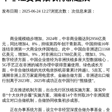
发布日期：2025-06-24 12:27
浏览次数：
次
信息来源：
商业规模稳步增加。2024年，中非商业额达到2956亿美
元，同比增加4。8%，持续第四年创汗青新高。中国持续16年
连结非洲第一大商业伙伴国地位。此中，中国自非洲进口1168
亿美元，增加6。9%，对非洲出口1788亿美元，增加3。5%。
数字经济方面，中国企业曾经为非洲扶植多座大型数据核心，
5G手艺正在非洲的城市办理中获得普遍使用。绿色成长方
面，中非合做扶植的光伏电坐拆机容量累计跨越1。5吉瓦，可
满脚非洲上百万家庭用电需求。金融合做方面，非洲进出口银
行别离于2023年、2025年成功正在中国刊行“熊猫债”。
正在推进机制方面，出台先行区扶植实施方案、落实中
非“十大伙伴步履”实施方案。湖南省14个市州取28个非洲国度
成立对口合做机制，合做协同收集初步成形。
正在办事系统方面，设立中非经贸深度合做办事基金，全