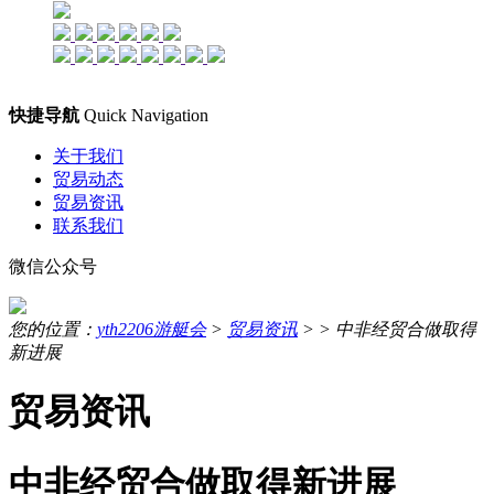
快捷导航
Quick Navigation
关于我们
贸易动态
贸易资讯
联系我们
微信公众号
您的位置：
yth2206游艇会
>
贸易资讯
> >
中非经贸合做取得
新进展
贸易资讯
中非经贸合做取得新进展