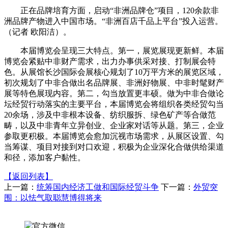
正在品牌培育方面，启动“非洲品牌仓”项目，120余款非
洲品牌产物进入中国市场。“非洲百店千品上平台”投入运营。
（记者 欧阳洁）。
本届博览会呈现三大特点。第一，展览展现更新鲜。本届
博览会紧贴中非财产需求，出力办事供采对接、打制展会特
色。从展馆长沙国际会展核心规划了10万平方米的展览区域，
初次规划了中非合做出名品牌展、非洲好物展、中非时髦财产
展等特色展现内容。第二，勾当放置更丰硕。做为中非合做论
坛经贸行动落实的主要平台，本届博览会将组织各类经贸勾当
20余场，涉及中非根本设备、纺织服拆、绿色矿产等合做范
畴，以及中非青年立异创业、企业家对话等从题。第三，企业
参取更积极。本届博览会愈加沉视市场需求，从展区设置、勾
当筹谋、项目对接到对口欢迎，积极为企业深化合做供给渠道
和径，添加客户黏性。
【返回列表】
上一篇：
统筹国内经济工做和国际经贸斗争
下一篇：
外贸突
围：以怯气取聪慧博得将来
官方微信