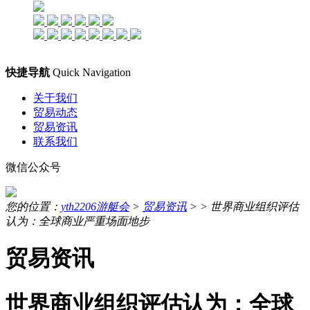
快捷导航
Quick Navigation
关于我们
贸易动态
贸易资讯
联系我们
微信公众号
您的位置：
yth2206游艇会
>
贸易资讯
> >
世界商业组织评估
认为：全球商业严重场面地步
贸易资讯
世界商业组织评估认为：全球