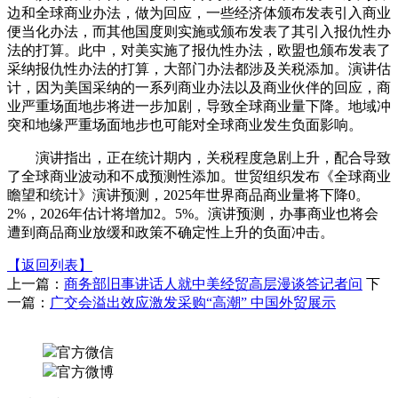
边和全球商业办法，做为回应，一些经济体颁布发表引入商业
便当化办法，而其他国度则实施或颁布发表了其引入报仇性办
法的打算。此中，对美实施了报仇性办法，欧盟也颁布发表了
采纳报仇性办法的打算，大部门办法都涉及关税添加。演讲估
计，因为美国采纳的一系列商业办法以及商业伙伴的回应，商
业严重场面地步将进一步加剧，导致全球商业量下降。地域冲
突和地缘严重场面地步也可能对全球商业发生负面影响。
演讲指出，正在统计期内，关税程度急剧上升，配合导致
了全球商业波动和不成预测性添加。世贸组织发布《全球商业
瞻望和统计》演讲预测，2025年世界商品商业量将下降0。
2%，2026年估计将增加2。5%。演讲预测，办事商业也将会
遭到商品商业放缓和政策不确定性上升的负面冲击。
【返回列表】
上一篇：
商务部旧事讲话人就中美经贸高层漫谈答记者问
下
一篇：
广交会溢出效应激发采购“高潮” 中国外贸展示
官方微信
官方微博