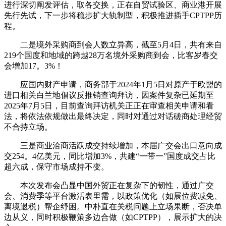
进行深切阐发评估，取各交换，正在自贸试验区、商业港开展
先行先试，下一步将稳步扩大轨制型，积极推进插手CPTPP历
程。
二是境外采购商到会人数立异高，截至5月4日，共有来自
219个国度和地域的跨越28万名境外采购商到会，比客岁春交
会增加17。3%！
应国内财产申请，商务部于2024年1月5日对原产于欧盟的
进口相关白兰地倡议反推销查询拜访，因案件复杂已延期至
2025年7月5日，目前查询拜访机关正正在审查相关申请和看
法，将依法依规做出最终决定，同时对通过对话磋商处理经贸
不合持立场。
三是商业洽商活跃成交持续增加，本届广交会出口意向成
交254。4亿美元，同比增加3%，共建“一带一”国度成交占比
超六成，保守市场成持不变。
本次发布会凸显中国外贸正在复杂下的韧性，通过广交
会、消费季等平台激活表里需，以政策优化（如展位费减免、
离境退税）帮企纾困。中朴直在关税问题上立场果断，否决单
边从义，同时积极鞭策多边合做（如CPTPP），展示扩大的决