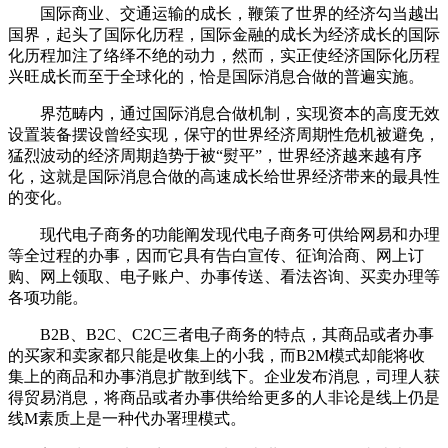
国际商业、交通运输的成长，鞭策了世界的经济勾当越出
国界，起头了国际化历程，国际金融的成长为经济成长的国际
化历程加注了络绎不绝的动力，然而，实正使经济国际化历程
兴旺成长而至于全球化的，恰是国际消息合做的普遍实施。
界范畴内，通过国际消息合做机制，实现资本的高度无效
设置装备摆设曾经实现，保守的世界经济周期性危机被避免，
猛烈波动的经济周期趋势于被“熨平”，世界经济越来越有序
化，这就是国际消息合做的高速成长给世界经济带来的最具性
的变化。
现代电子商务的功能阐发现代电子商务可供给网易和办理
等全过程的办事，因而它具有告白宣传、征询洽商、网上订
购、网上领取、电子账户、办事传送、看法咨询、买卖办理等
各项功能。
B2B、B2C、C2C三者电子商务的特点，其商品或者办事
的买家和卖家都只能是收集上的小我，而B2M模式却能将收
集上的商品和办事消息扩散到线下。企业发布消息，司理人获
得贸易消息，将商品或者办事供给给更多的人非论是线上仍是
线M素质上是一种代办署理模式。