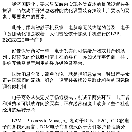
经济国际化，要求界范畴内实现各类资本的最优设置装备
摆设，当然离不开消息这种能优化设置装备摆设出产要素的要
素，即要素中的要素。
此外，跟着智妙手机及掌上电脑等无线终端的普及，电子
商务挪动化很是较着，人们曾经惯于操纵手机进行的B2B、
B2C或C2C电子商务。
好像保守商贸一样，电子发卖商可供给产物或其产物系
列，以较低的价钱吸引潜正在的客户，亦如保守零售商一样，
供给互动及易于利用的采办经验及平台。
国际消息合做，简单他说，就是指消息做为一种出产要素
正在国际间的流动、组合、设置装备摆设及取此相关的国际阶
调合做机制。
电子商务从头定义了畅通模式，削减了两头环节，出产者
和消费者可以或许间接买卖，正在必然程度上改变了整个社会
经济的运转形态。
B2M，Business to Manager。相对于B2B、B2C、C2C的电
子商务模式而言，B2M电子商务模式的于方针客户群性质分