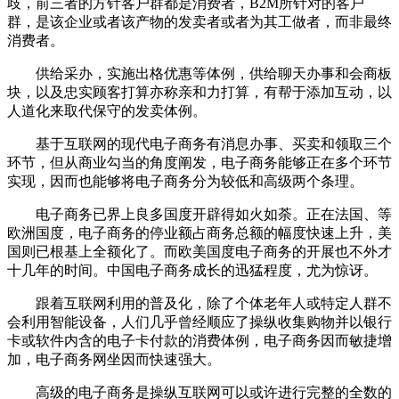
歧，前三者的方针客户群都是消费者，B2M所针对的客户
群，是该企业或者该产物的发卖者或者为其工做者，而非最终
消费者。
供给采办，实施出格优惠等体例，供给聊天办事和会商板
块，以及忠实顾客打算亦称亲和力打算，有帮于添加互动，以
人道化来取代保守的发卖体例。
基于互联网的现代电子商务有消息办事、买卖和领取三个
环节，但从商业勾当的角度阐发，电子商务能够正在多个环节
实现，因而也能够将电子商务分为较低和高级两个条理。
电子商务已界上良多国度开辟得如火如荼。正在法国、等
欧洲国度，电子商务的停业额占商务总额的幅度快速上升，美
国则已根基上全额化了。而欧美国度电子商务的开展也不外才
十几年的时间。中国电子商务成长的迅猛程度，尤为惊讶。
跟着互联网利用的普及化，除了个体老年人或特定人群不
会利用智能设备，人们几乎曾经顺应了操纵收集购物并以银行
卡或软件内含的电子卡付款的消费体例，电子商务因而敏捷增
加，电子商务网坐因而快速强大。
高级的电子商务是操纵互联网可以或许进行完整的全数的