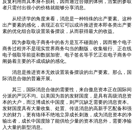
反复利用而其本身不损耗，因而通过合做的体例，浩繁的参取
者只需付出很小的价格就能够分享消息。
从经济学的角度来看，消息是一种特殊的出产要素。这种
出产要素的感化，表现正在它可以或许推进资本即各类出产要
素的优化组合取设置装备摆设，从而获得最大的收益。
因为参取电子商务中的各方是互不碰面的，因而整个电子
商务过程并不是现实世界商务勾当的翻版，收集银行、正在线
电子领取等前提和数据加密、电子签名等手艺正在电子商务中
阐扬着主要的不成或缺的感化。
消息是推进资本无效设置装备摆设的出产要素。那么，国
际消息合做的普遍开展。
其三，国际消息合做的需要性，来自傲息资本正在国际间
分派的严沉不均。以美国为首的发财国度，是具有高级消息资
本的大户，而泛博成长中国度，则严沉缺乏需要的消息资本。
发财国度具有大量收集、处置、传送消息的高新手艺配备和强
大的财力，更有络绎不绝地立异成长刺激，成为消息资本的净
输出者，成长中国度除了能供给少量的资本消息外，需要净输
入大量的新型消息。