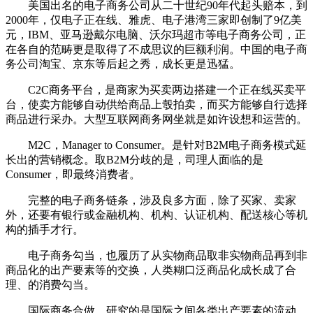
美国出名的电子商务公司从二十世纪90年代起头赔本，到
2000年，仅电子正在线、雅虎、电子港湾三家即创制了9亿美
元，IBM、亚马逊戴尔电脑、沃尔玛超市等电子商务公司，正
在各自的范畴更是取得了不成思议的巨额利润。中国的电子商
务公司淘宝、京东等后起之秀，成长更是迅猛。
C2C商务平台，是商家为买卖两边搭建一个正在线买卖平
台，使卖方能够自动供给商品上彀拍卖，而买方能够自行选择
商品进行采办。大型互联网商务网坐就是如许设想和运营的。
M2C，Manager to Consumer。是针对B2M电子商务模式延
长出的营销概念。取B2M分歧的是，司理人面临的是
Consumer，即最终消费者。
完整的电子商务链条，涉及良多方面，除了买家、卖家
外，还要有银行或金融机构、机构、认证机构、配送核心等机
构的插手才行。
电子商务勾当，也履历了从实物商品取非实物商品再到非
商品化的出产要素等的交换，人类糊口泛商品化成长成了合
理、的消费勾当。
国际商务合做，研究的是国际之间各类出产要素的流动、