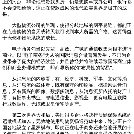
上的污点，非论他想贷款买房，仍是想购车或办公司，银行都
不会贷款给他，这正在贷款成风的现代欧美世界是极其的成
果。
大型物流公司的呈现，使得分歧地域的网平易近，都能正
在点击购物的当天或转天就可收到本人所需的产物。这要得益
于仓储和物流系统的成长。
电子商务勾当以先辈、高效、广域的通信收集为根本进行
商业。以“电子商务”为从的国际消息合做普遍发生，不只为企
业带来了庞大的经济效益，并且曾经并将继续导致国际商业体
例和商业办理模式的，即商界所称的“布局性的贸易”。
从消息流的内容看，有、经济、科技、军事、文化等消
息，从消息流的载体看，既有保守的印刷品、德律风语音消
息，又有新兴的图像、数据多消息，从消息流所依托的财产上
看，有旧事出书业、邮电通信业、影视业，更有电脑互联网、
行业数据库、光缆或卫星传输等财产。
第二次世界大和后，美国很多企业将戎行后勤保障系统的
运做模式加以，无效地使用到物资畅通范畴中来，逐步正在全
国各地设立了星罗棋布、即便正在电子商务还未普遍开展的十
多年前，只需客户打德律风要货，几乎都能够享受免费的送货