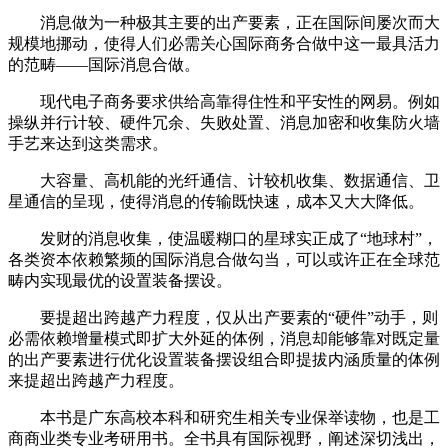
消息做为一种极其主要的出产要素，正在国际间屡次而大
规模地挪动，使得人们必需关心国际商务合做中这一最具活力
的范畴——国际消息合做。
现代电子商务要求供给高靠得住性和平安性的网易。例如
操纵并行计较、硬件冗余、失败处置、消息加密和收集防火墙
手艺来达到这类需求。
大容量、高机能的光纤通信、计较机收集、数据通信、卫
星通信的呈现，使得消息的传输既快速，成本又大大降低。
发财的消息收集，使温暖糊口的星球实正成了“地球村”，
各类资本依赖繁频的国际消息合做勾当，可以或许正在全球范
畴内实现最优的设置装备摆设。
要提超出跨越产力程度，仅从出产要素的“硬件”动手，则
必需依赖增量模式即扩大外延的体例，消息却能够靠对既定量
的出产要素进行优化设置装备摆设组合即提拔内涵质量的体例
来提超出跨越产力程度。
本书是广东高校本科和研究生相关专业保举读物，也是工
商商业类专业考研用书。全书具有国际视野，阐述深切浅出，