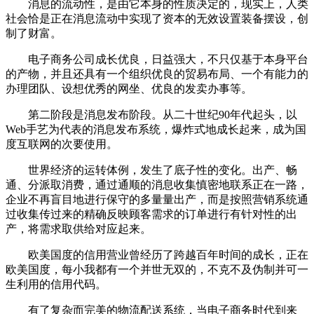
消息的流动性，是由它本身的性质决定的，现实上，人类
社会恰是正在消息流动中实现了资本的无效设置装备摆设，创
制了财富。
电子商务公司成长优良，日益强大，不只仅基于本身平台
的产物，并且还具有一个组织优良的贸易布局、一个有能力的
办理团队、设想优秀的网坐、优良的发卖办事等。
第二阶段是消息发布阶段。从二十世纪90年代起头，以
Web手艺为代表的消息发布系统，爆炸式地成长起来，成为国
度互联网的次要使用。
世界经济的运转体例，发生了底子性的变化。出产、畅
通、分派取消费，通过通顺的消息收集慎密地联系正在一路，
企业不再盲目地进行保守的多量量出产，而是按照营销系统通
过收集传过来的精确反映顾客需求的订单进行有针对性的出
产，将需求取供给对应起来。
欧美国度的信用营业曾经历了跨越百年时间的成长，正在
欧美国度，每小我都有一个并世无双的，不克不及伪制并可一
生利用的信用代码。
有了复杂而完美的物流配送系统，当电子商务时代到来