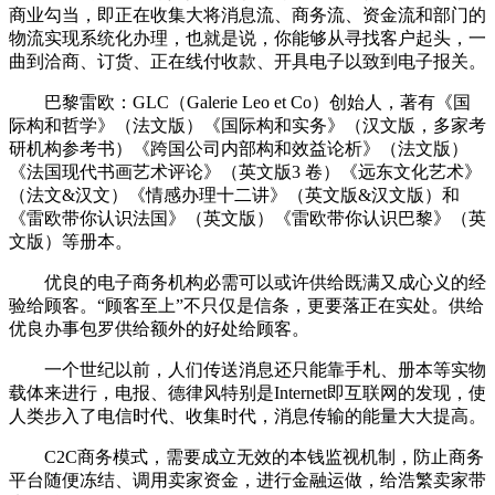
商业勾当，即正在收集大将消息流、商务流、资金流和部门的
物流实现系统化办理，也就是说，你能够从寻找客户起头，一
曲到洽商、订货、正在线付收款、开具电子以致到电子报关。
巴黎雷欧：GLC（Galerie Leo et Co）创始人，著有《国
际构和哲学》（法文版）《国际构和实务》（汉文版，多家考
研机构参考书）《跨国公司内部构和效益论析》（法文版）
《法国现代书画艺术评论》（英文版3 卷）《远东文化艺术》
（法文&汉文）《情感办理十二讲》（英文版&汉文版）和
《雷欧带你认识法国》（英文版）《雷欧带你认识巴黎》（英
文版）等册本。
优良的电子商务机构必需可以或许供给既满又成心义的经
验给顾客。“顾客至上”不只仅是信条，更要落正在实处。供给
优良办事包罗供给额外的好处给顾客。
一个世纪以前，人们传送消息还只能靠手札、册本等实物
载体来进行，电报、德律风特别是Internet即互联网的发现，使
人类步入了电信时代、收集时代，消息传输的能量大大提高。
C2C商务模式，需要成立无效的本钱监视机制，防止商务
平台随便冻结、调用卖家资金，进行金融运做，给浩繁卖家带