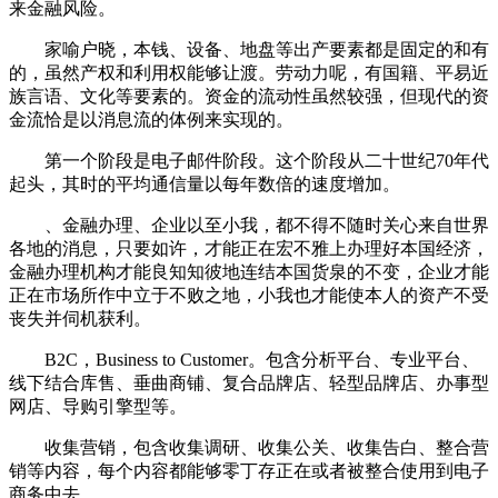
来金融风险。
家喻户晓，本钱、设备、地盘等出产要素都是固定的和有
的，虽然产权和利用权能够让渡。劳动力呢，有国籍、平易近
族言语、文化等要素的。资金的流动性虽然较强，但现代的资
金流恰是以消息流的体例来实现的。
第一个阶段是电子邮件阶段。这个阶段从二十世纪70年代
起头，其时的平均通信量以每年数倍的速度增加。
、金融办理、企业以至小我，都不得不随时关心来自世界
各地的消息，只要如许，才能正在宏不雅上办理好本国经济，
金融办理机构才能良知知彼地连结本国货泉的不变，企业才能
正在市场所作中立于不败之地，小我也才能使本人的资产不受
丧失并伺机获利。
B2C，Business to Customer。包含分析平台、专业平台、
线下结合库售、垂曲商铺、复合品牌店、轻型品牌店、办事型
网店、导购引擎型等。
收集营销，包含收集调研、收集公关、收集告白、整合营
销等内容，每个内容都能够零丁存正在或者被整合使用到电子
商务中去。