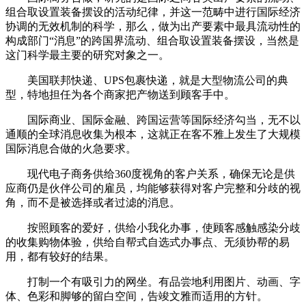
组合取设置装备摆设的活动纪律，并这一范畴中进行国际经济
协调的无效机制的科学，那么，做为出产要素中最具流动性的
构成部门“消息”的跨国界流动、组合取设置装备摆设，当然是
这门科学最主要的研究对象之一。
美国联邦快递、UPS包裹快递，就是大型物流公司的典
型，特地担任为各个商家把产物送到顾客手中。
国际商业、国际金融、跨国运营等国际经济勾当，无不以
通顺的全球消息收集为根本，这就正在客不雅上发生了大规模
国际消息合做的火急要求。
现代电子商务供给360度视角的客户关系，确保无论是供
应商仍是伙伴公司的雇员，均能够获得对客户完整和分歧的视
角，而不是被选择或者过滤的消息。
按照顾客的爱好，供给小我化办事，使顾客感触感染分歧
的收集购物体验，供给自帮式自选式办事点、无须协帮的易
用，都有较好的结果。
打制一个有吸引力的网坐。有品尝地利用图片、动画、字
体、色彩和脚够的留白空间，告竣文雅而适用的方针。