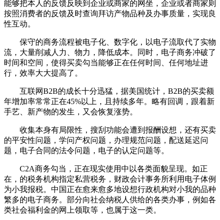
能够把本人的反馈反映到企业或商家的网坐，企业或者商家则
按照消费者的反馈及时查询拜访产物品种及办事质量，实现良
性互动。
保守的商务流程被电子化、数字化，以电子流取代了实物
流，大量削减人力、物力，降低成本。同时，电子商务冲破了
时间和空间，使得买卖勾当能够正在任何时间、任何地址进
行，效率大大提高了。
互联网B2B的成长十分迅猛，据美国统计，B2B的买卖额
年增加率常常正在45%以上，且持续多年。略有回调，跟着新
手艺、新产物的发生，又会恢复涨势。
收集本身有局限性，搜刮功能会遭到报酬设想，还有买卖
的平安性问题，学问产权问题，办理规范问题，配送延迟问
题，电子合同的法令问题，电子的认定问题等。
C2A商务勾当，正在现实使用中以各类面貌呈现。如正
在，的税务机构指定私营税务，财政会计事务所利用电子体例
为小我报税。中国正在愈来愈多地设想行政机构对小我的品种
繁多的电子商务。部分向社会纳税人供给的各类办事，例如各
类社会福利金的网上领取等，也属于这一类。