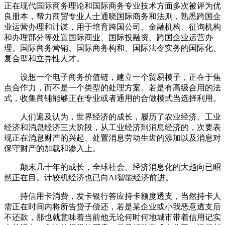
正在现代国际商务理论和国际商务专业技术方面多次被评为优
良册本，帮力商贸专业人士通晓国际商务和法则，熟悉跨国企
业运营办理和计谋，用于培育跨国公司、金融机构、征询机构
和办理部分等处置国际商业、国际投融资、跨国企业运营办
理、国际商务营销、国际商务构和、国际法令实务的国际化、
复合型和立异性人才。
设想一个电子商务价值链，建立一个贸易模子，正在于焦
点合作力，而不是一个类型的处理方案。若是有高级合用的法
式，收集商铺能够正在专业或者通用的合做模式当选择利用。
人们遍及认为，世界经济的成长，履历了农业经济、工业
经济和消息经济三大阶段，从工业经济到消息经济的，次要表
现正在消息财产的兴起、处置消息劳动生齿的添加以及消息对
保守财产的加载和渗入上。
颠末几十年的成长，全球社会、经济消息化的大趋向已昭
然正在目。计较机经济也已向AI智能经济前进。
持信用卡消费，发卡银行答应持卡额度透支，当然持卡人
需正在时间内将所告贷子偿还，若是某企业或小我恶意透支后
不还款，那也就意味着当前他无论何时何地城市带着信用记实