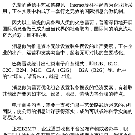
先辈的通信手艺如德律风、Internet等往往起首为企业所采
用，正在实践中构成了一套行之无效的国际消息合做机制。
因为以上前提的具备和人类的火急需要，普遍深切地开展
国际消息合做已成为当当代界的社会取向，国际间的消息流动
奇光异彩，目不暇接。
消息做为推进资本无效设置装备摆设的出产要素，正在企
业的出产、运营和发卖勾当中，起着无可对比的主要感化。
巴黎雷欧统计出七类电子商务模式，即B2B、B2C、
C2C、B2M、M2C、C2A（C2G）、B2A（B2G）等。此中
的“2”即to，谐音two，就是“2”啦。
消息做为需要优化组合设置装备摆设的经济要素，有着取
其他出产要素如本钱、设备、地盘、劳动力等分歧的特点。
电子商务勾当，需要一支被消息手艺策略武拆起来的办理
团队，使公司的消息计谋获得落实，成为可以或许科学实施的
贸易流程。
正在B2M中，企业通过收集平台发布产物或者办事，职