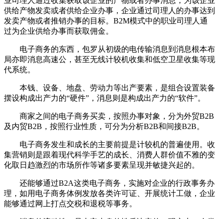
业司理人通过收集获取该企业的产物或者办事消息，为该企业
供给产物发卖或者供给企业办事，企业通过司理人的办事达到
发卖产物或者推销办事的目标。B2M模式中的职业司理人通
过为企业供给办事而获取佣金。
电子商务的东西，包罗从初级的电传输消息到消息根本布
局亦即消息高速公，甚至无线计较机收集和低空卫星收集等现
代系统。
本钱、设备、地盘、劳动力等出产要素，是组合设置装备
摆设构成出产力的“硬件”，消息则是构成出产力的“软件”。
商家之间的电子商务买卖，按照办事对象，分为外贸B2B
及内贸B2B，按照行业性质，可分为分析B2B和间接B2B。
电子商务发生和成长的主要前提是计较机的普遍使用。收
集营销则是跟着现代科学手艺的成长、消费人群价值不雅的变
化取日趋激烈的市场所作等诸多要素呈现并敏捷兴起的。
还能够通过B2A这类电子商务，实施对企业的行政事务办
理，如用电子商务体例发放各类许可证、开展统计工做，企业
能够通过网上打点交税和退税等事务。