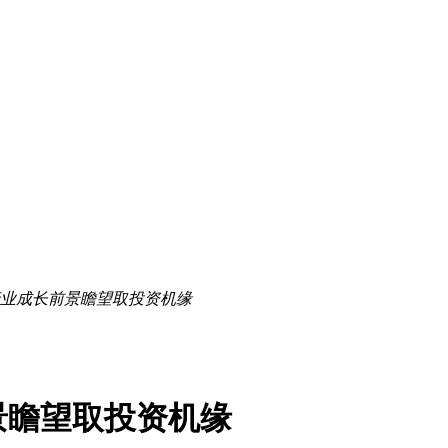
业成长前景瞻望取投资机缘
景瞻望取投资机缘