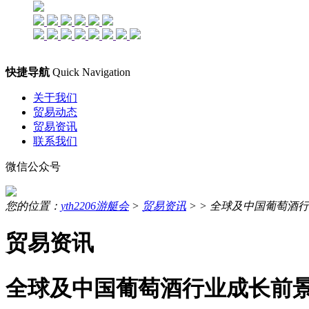
快捷导航
Quick Navigation
关于我们
贸易动态
贸易资讯
联系我们
微信公众号
您的位置：
yth2206游艇会
>
贸易资讯
> >
全球及中国葡萄酒行
贸易资讯
全球及中国葡萄酒行业成长前