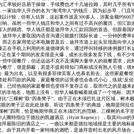
为汇率较好且易于操做，手续费也才十几迪拉姆，其时几乎所有
，一家由华人开办的名为“海湾华人”的钱庄，因为起步早，门店
额难以计较，但有人估算，这起案件波及300多人，涉案金额约6
影响。虽然一些华人钱庄和华人之间有过不高兴的履历，但汇款
客人的顾虑。华人钱庄都是迪拜华人汇款回国的首选。但跟着国
，迪拜华人要取国内语音沟通只能拨打国际长途，一分钟的费率就
。而正在家用笔记本电脑普及后，迪拜市道上起头呈现面向华人
接正在手机上利用的长途德律风卡，通过呼叫转移的体例拨打长
卡正在某个期间的发卖很是火爆，成长出很多发卖下线，有不少华
有一些中国餐厅，但还远远不克不及满脚大量华人的就餐需求，
为餐厅，很是荫蔽，若是不提前得知门商标或没有熟人引领，很
封闭）最为出名，以至有很多菲律宾客人也慕名前去。这些家庭餐
查处和罚款的风险，家庭餐馆的运营者也会各式小心，练就“反侦
强，已经热闹的家庭餐馆也变得不复存正在，取而代之的是越来
场里的非地名，地图上没有，但华人喊着喊着就成了一个地标。因
比“三棵树”取“四条凳子”。由于正在木须巴扎这片区域，树木
的凳子正在此处放着。听说“四条凳子”的典故，晚期是阿拉伯人叫出
“三棵树”四周，恰是晚期华商正在木须巴扎的范畴。三棵树的名
特指位于德拉的凯越酒店（Hyatt Regency），取其Hy
，是迪拜最陈旧的酒店之一，一曲以来都是德拉地域很是主要的地标
寄义。由于其内开着一家特殊的酒吧，是迪拜昔时出名的风月场合