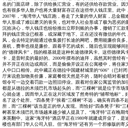
名的门面店肆，除了供给换汇营业，有的还供给存款营业。因
也有很多华人散户也将大量财富存正在这些华人钱庄里。此中
2007年，“海湾华人”钱庄跑，卷走了大量的华人财富，总金
华人形成了难以磨灭的丧失，也对华人社会形成了极为恶劣的
沉拾决心，华人钱庄也纷纷推出立即到账的办事，撤销了汇款
拜的钱庄营业已根基，或深藏于地下。正在还没有微信的年代
风，会去特定的能通过收集拨打长途的网吧，费用能廉价良多
座机，费率也很是廉价。跟着手艺的成长，随后也呈现能够间
的“德律风卡”，指的根基就是这种长途德律风卡。这些德律风
卡，是昔时卖的最好的。2000年摆布的迪拜，虽然其时曾经
并不开正在街边或商区，而是偷偷开设正在公寓楼中，将住家
人中口口相传。此中藏正在德拉中国建材城里的“606”（已
厅来说愈加物美价廉，家庭餐馆天然是不的，随时会晤对着被
馆令可一边交着罚款一边照旧停业。跟着对住家公寓监管的加
都是从德拉的木须巴扎市场起头的，而“三棵树”就是位于市
心就会迷，因而华人正在这片区域发了然奇特的“辅帮地标”，好
名了这个处所。“四条凳子”挨着“三棵树”不远，确实有四条不起眼
所，而“三棵树”该当是正的华人发现。而恰好“四条凳子”和
树甚至木须巴扎市场越来越少被人提及了。“海牙特”正在晚期华人圈
来英翻中。这家“海牙特”酒店早正在1980年就建成开业了
楼也有部门华人公司入驻。但“海牙特”还有另一个邪修版的