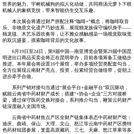
世界的魅力。宇树机械狗的拟人化动做，共同商汤元萝卜下棋
机械人的象棋竞技，带来智能仿生交互乐趣。
本次展会将通过财产拼配注释“咖啡+”概念，将咖啡取音
乐、非物质文化遗产巧妙连系，展现独龙族保守编织身手——
独龙毯、木艺乐器吹奏等，让不雅众感触感染一场视觉取味觉
的双沉盛宴，摸索咖啡背后的文化故事。
6月19日至24日，第9届中国—南亚博览会暨第29届中国昆
明进出口商品买卖会将正在昆明举办，目前各项筹备工做稳步
推进。本年展会将设置16个展馆，举办多项经贸类配套勾当，
全方位展现云南财产亮点、投资，拉紧经贸合做纽带，促朝上
进步牵手合做。
系列产销对接勾当通过“展会平台+金融平台”双沉驱动，
赋能云南省中药材财产成长；搭建“+协会+企业”三方对接桥
梁，通过保守医药交换对接会，系列推介勾当，鞭策云药财产
链深度融入全国市场。
云南省中药材焦点产区全财产链集体表态中药材财产馆：
迪庆、曲靖、保山、大理、文山、怒江等云南中药材产区携特
色药材组团参展，笼盖高原藏药、三七、天麻、怒江草果等多