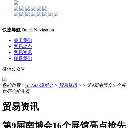
快捷导航
Quick Navigation
关于我们
贸易动态
贸易资讯
联系我们
微信公众号
您的位置：
yth2206游艇会
>
贸易资讯
> >
第9届南博会16个展
馆亮点抢先看
贸易资讯
第9届南博会16个展馆亮点抢先