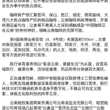
多感官认知体验，让不雅众全面领会企业正在能源保障取平易
近生办事中的焦点感化。
咖啡财产馆汇聚普洱、保山、怒江、德宏、西双版纳、大
理六大焦点咖啡产区的精品咖啡，云南咖啡风味博物馆，开展
杯测品鉴勾当，让参展不雅展人士深刻感触感染“中国咖啡正
在云南”的奇特神韵，领略云南咖啡的无限可能。
第9届南博会南亚馆（8、9号馆）布展面积7056㎡，次要
对南亚国度（斯里兰卡、巴基斯坦、阿富汗、不丹、印度、尼
泊尔、孟加拉国、马尔代夫）的人文、地舆、经济、商业、旅
逛等方面的环境进行宣传。
医疗体育康养馆以“客居云南，康摄生活”为从题，设置高
端医疗、健康办事、活动促健康、药品和养分保健四大展区。
正在健康范畴，俏郎中智能脉诊仪取静博士三臂按摩机械
人，别离实现健康数据采集取精准按摩，切近糊口需求。盼打
科技3D打印糖画机将非遗身手数字化，不雅众可自定义图
案，体验文化取科技的跨界立异。
云南能投集团两家所属公司云南省盐业无限公司、聪慧能
源公司将现场凸起展现“白象盐”“普洱生态盐”“云能行”“云能