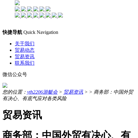
快捷导航
Quick Navigation
关于我们
贸易动态
贸易资讯
联系我们
微信公众号
您的位置：
yth2206游艇会
>
贸易资讯
> >
商务部：中国外贸
有决心、有底气应对各类风险
贸易资讯
商务部：中国外贸有决心、有