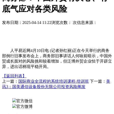
底气应对各类风险
发布日期：2025-04-14 11:22
浏览次数：
次
信息来源：
人平易近网4月10日电 (记者孙红丽)正在今天举行的商务
部例行旧事发布会上，商务部旧事讲话人何咏前暗示，中国外
贸成长面对的风险挑和较着增加，但泛博外贸企业怯于开辟立
异，进出话柄现平稳开局。
【返回列表】
上一篇：
国际商业全流程的系统培训课程-培训班
下一篇：
美
讯3：国美通信设备股份无限公司投资风险阐发
官方微信
官方微博