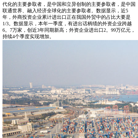
代化的主要参取者，是中国和立异创制的主要参取者，是中国
联通世界、融入经济全球化的主要参取者。数据显示，近5
年，外商投资企业累计进出口正在我国外贸中的占比大要是
1/3。数据显示，本年一季度，有进出话柄绩的外资企业跨越
6。7万家，创近3年同期新高；外资企业进出口2。99万亿元，
持续4个季度实现增加。