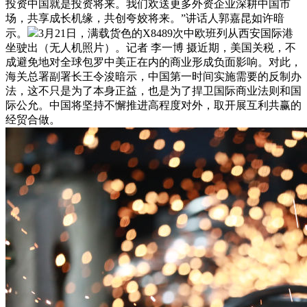
投资中国就是投资将来。我们欢送更多外资企业深耕中国市
场，共享成长机缘，共创夸姣将来。”讲话人郭嘉昆如许暗
示。
3月21日，满载货色的X8489次中欧班列从西安国际港
坐驶出（无人机照片）。记者 李一博 摄近期，美国关税，不
成避免地对全球包罗中美正在内的商业形成负面影响。对此，
海关总署副署长王令浚暗示，中国第一时间实施需要的反制办
法，这不只是为了本身正益，也是为了捍卫国际商业法则和国
际公允。中国将坚持不懈推进高程度对外，取开展互利共赢的
经贸合做。