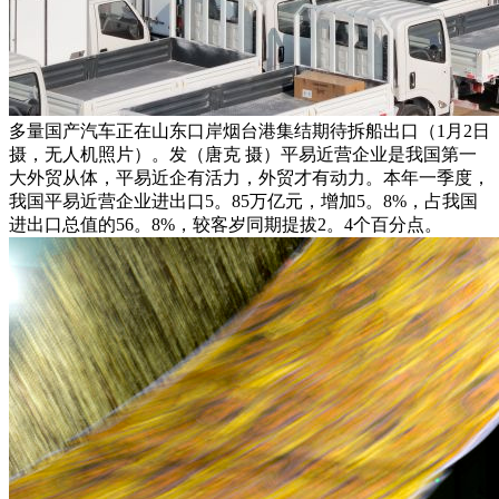
多量国产汽车正在山东口岸烟台港集结期待拆船出口（1月2日
摄，无人机照片）。发（唐克 摄）平易近营企业是我国第一
大外贸从体，平易近企有活力，外贸才有动力。本年一季度，
我国平易近营企业进出口5。85万亿元，增加5。8%，占我国
进出口总值的56。8%，较客岁同期提拔2。4个百分点。