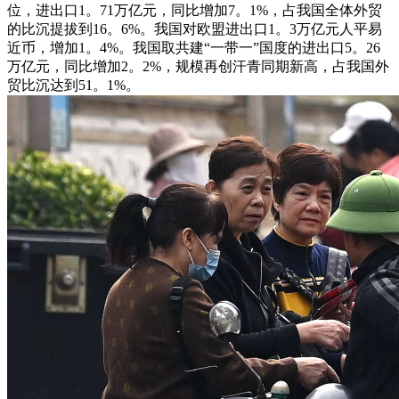
位，进出口1。71万亿元，同比增加7。1%，占我国全体外贸
的比沉提拔到16。6%。我国对欧盟进出口1。3万亿元人平易
近币，增加1。4%。我国取共建“一带一”国度的进出口5。26
万亿元，同比增加2。2%，规模再创汗青同期新高，占我国外
贸比沉达到51。1%。