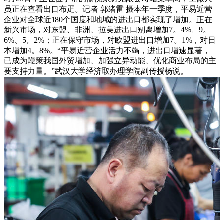
员正在查看出口布疋。记者 郭绪雷 摄本年一季度，平易近营
企业对全球近180个国度和地域的进出口都实现了增加。正在
新兴市场，对东盟、非洲、拉美进出口别离增加7。4%、9。
6%、5。2%；正在保守市场，对欧盟进出口增加7。1%，对日
本增加4。8%。“平易近营企业活力不竭，进出口增速显著，
已成为鞭策我国外贸增加、加强立异动能、优化商业布局的主
要支持力量。”武汉大学经济取办理学院副传授杨说。