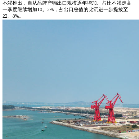
不竭推出，自从品牌产物出口规模逐年增加、占比不竭走高，
一季度继续增加10。2%，占出口总值的比沉进一步提拔至
22。8%。