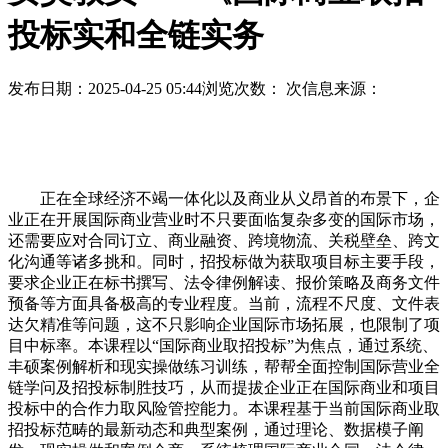
投标实和全链实务
发布日期：2025-04-25 05:44
浏览次数：
次
信息来源：
正在全球经济不竭一体化以及商业从义昂首的布景下，企
业正在开展国际商业营业时不只要面临复杂多变的国际市场，
还需要应对合同订立、商业融资、跨境物流、关税壁垒、跨文
化沟通等诸多挑和。同时，招投标做为获取项目标主要手段，
要求企业正在标书撰写、法令律例解读、报价策略及商务文件
预备等方面具备极高的专业程度。当前，流程不尺度、文件表
达欠精准等问题，这不只影响企业国际市场拓展，也限制了项
目中标率。本课程以“国际商业取招投标”为焦点，通过系统、
丰硕案例解析和现实操做练习训练，帮帮全面控制国际营业全
链学问及招投标制胜技巧，从而提拔企业正在国际商业和项目
投标中的合作力取风险管控能力。本课程基于当前国际商业取
招投标范畴的最新动态和典型案例，通过理论、数据模子阐