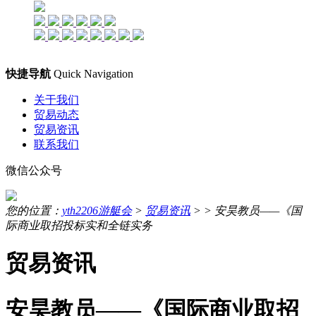
快捷导航
Quick Navigation
关于我们
贸易动态
贸易资讯
联系我们
微信公众号
您的位置：
yth2206游艇会
>
贸易资讯
> >
安昊教员——《国
际商业取招投标实和全链实务
贸易资讯
安昊教员——《国际商业取招