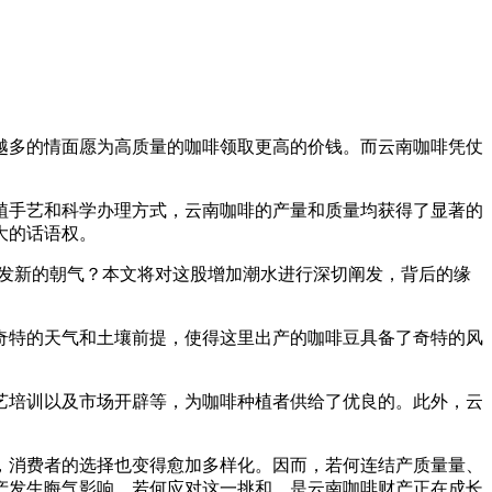
多的情面愿为高质量的咖啡领取更高的价钱。而云南咖啡凭仗
手艺和科学办理方式，云南咖啡的产量和质量均获得了显著的
大的话语权。
焕发新的朝气？本文将对这股增加潮水进行深切阐发，背后的缘
特的天气和土壤前提，使得这里出产的咖啡豆具备了奇特的风
培训以及市场开辟等，为咖啡种植者供给了优良的。此外，云
消费者的选择也变得愈加多样化。因而，若何连结产质量量、
产发生晦气影响，若何应对这一挑和，是云南咖啡财产正在成长