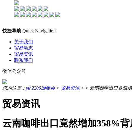
快捷导航
Quick Navigation
关于我们
贸易动态
贸易资讯
联系我们
微信公众号
您的位置：
yth2206游艇会
>
贸易资讯
> >
云南咖啡出口竟然增
贸易资讯
云南咖啡出口竟然增加358%