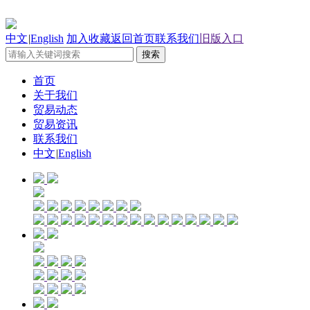
中文
|
English
加入收藏
返回首页
联系我们
旧版入口
首页
关于我们
贸易动态
贸易资讯
联系我们
中文
|
English