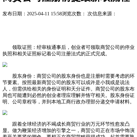
发布日期：2025-04-11 15:58
浏览次数：
次
信息来源：
领取证照：经审核通事后，创业者可领取商贸公司的停业
执照和相关证照标记着公司注册法式的正式完成。
股东身份：商贸公司的股东身份也是注册时需要考虑的环
节要素。按照最新商贸公司的股东可以或许是小我或是说法
人，但需供给相关的身份证明和天分证件。商贸公司的股东布
局也可能遭到必然的创业者理应理解并恪守相关。股东身份证
明、公司章程等，并到本地工商行政办理部分递交申请材料。
跟着全球经济的不竭成长商贸行业的万元环节性愈发凸
显。做为鞭策经济增加的引擎之一，商贸公司正在市场中饰演
着至关要紧的脚色。要想正在商贸范畴获得成功，起首需要熟