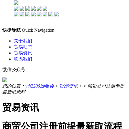
快捷导航
Quick Navigation
关于我们
贸易动态
贸易资讯
联系我们
微信公众号
您的位置：
yth2206游艇会
>
贸易资讯
> >
商贸公司注册前提
最新取流程
贸易资讯
商贸公司注册前提最新取流程