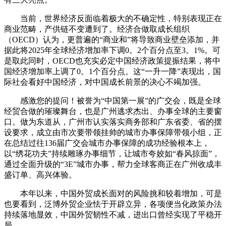
当前，世界经济反面临着极大的不确定性，特别表现正在
商业范畴，产供链不变遭到了。经济合做取成长组织
（OECD）认为，更普遍的“商业和”将导致商业壁垒添加，并
据此将2025年全球经济增加率下调0。2个百分点至3。1%。可
是取此同时，OECD也充实必定中国经济政策提振结果，将中
国经济增加率上调了0。1个百分点。这“一升一降”表现出，国
际社会看好中国经济，对中国成长前景的决心不竭加强。
感激您的提问！被誉为“中国第一展”的广交会，既是全球
经贸合做的璀璨舞台，也是广州逃求杰出、办事全球的主要窗
口。做为东道从，广州市认实落实商务部和广东省委、省的摆
设要求，成立由市次要带领挂帅的城市办事保障带领小组，正
在总结过往136届广交会城市办事保障的成功经验根本上，
以“绣花功夫”持续雕琢办事细节，让城市夸姣如“春风掠面”，
通过全面升级的“3E”城市办事，帮力全球客商正在广州收成丰
盛订单、高兴体验。
本年以来，中国外贸成长面对的风险挑和较着增加，可是
也要看到，泛博外贸企业怯于开辟立异，各项便当化政策办法
持续落地显效，中国外贸韧性不减，进出口曾经实现了平稳开
局。