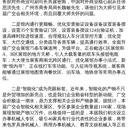
务部对外商业司副司长肖露密斯，中国对外商业核心副从任张
思洪先生，广州市商务局局长魏敏先生，请他们为大师引见本
届广交会相关环境，而且回覆大师关怀的问题。
二是馆内通行更顺畅。优化安查验证设备设备设置装备摆
设，设置35个安查验证门区，设置装备摆设124台验证机，加
速高峰时段进馆速度。合理规划人车分流管控方案，优化货
车、大巴交通线，分类疏导各类车辆，提高通行效率。全面升
级广交会展馆75条车辆道闸，升级平台。正在毗连C区展馆和
A、B区展馆的地方天桥，引入大载客量的双车头接驳电瓶
车，大大便当展客商南北跨区通行。优化展馆办事小法式，新
增“馆内寻”、正在线打车等功能。引入征询导视系统，展客商
能够通过展馆地图查询餐饮区、泊车场、地铁坐等常用办事点
位。
二是“智能化”成为亮眼标签。近年来，智能化的产物不只
是外贸增加的新亮点，也是我们企业勤奋转型的新动能。广交
会积极这一潮水，鼎力支撑相关企业和产物参展。据统计，本
届广交会智能化相关展区、专区参展企业数量超1100家，现场
展现智能产物32万件。出格值得一提的是，本届我们初次设立
办事机械人专区，吸引46家具有行业代表性的企业参展，将带
来包罗具身机械人、商用办事机械人、教育文娱机械人等正在