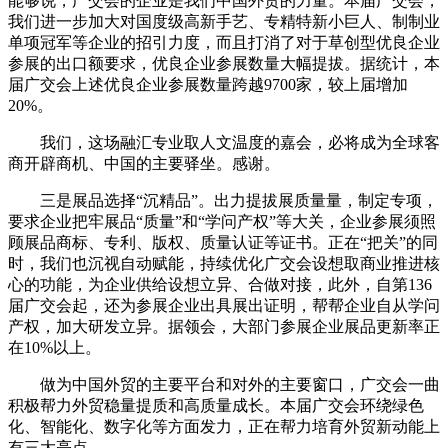
能够说，广交会的企业是我们中国外贸的力量。本届广交会，
我们进一步加大对国度级高新手艺、专精特新小巨人、制制业
单项冠军等企业的招引力度，而且打消了对于草创型优良企业
参展的出口额要求，优良企业参展数量大幅提拔。据统计，本
届广交会上述优良企业参展数量跨越9700家，较上届增加
20%。
我们，这场融汇专业取人文温度的嘉会，必将成为全球客
商开辟商机、中国的主要驿坐。感谢。
三是展品选择“沉精品”。出力提拔展质量量，制定专项，
要求企业把牢展品“质量”和“学问产权”等大关，企业参展须照
顾展品商标、专利、版权、质量认证等证书。正在“把关”的同
时，我们也沉视自动赋能，持续优化广交会设想取商业推进核
心的功能，为企业供给设想立异、合做对接，此外，自第136
届广交会起，还为参展企业出具展出证明，帮帮企业自从学问
产权，加大研发立异。据领会，大部门参展企业展品更新率正
在10%以上。
做为中国外贸的主要平台和对外的主要窗口，广交会一曲
积极帮力外贸稳量提质和高质量成长。本届广交会环绕绿色
化、智能化、数字化等方面发力，正在帮力培育外贸新动能上
有三大亮点。