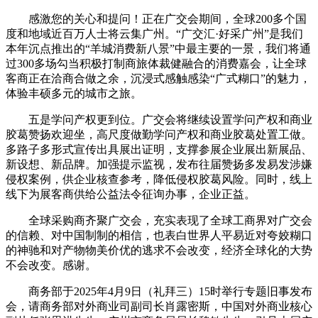
感激您的关心和提问！正在广交会期间，全球200多个国
度和地域近百万人士将云集广州。“广交汇·好采广州”是我们
本年沉点推出的“羊城消费新八景”中最主要的一景，我们将通
过300多场勾当积极打制商旅体裁健融合的消费嘉会，让全球
客商正在洽商合做之余，沉浸式感触感染“广式糊口”的魅力，
体验丰硕多元的城市之旅。
五是学问产权更到位。广交会将继续设置学问产权和商业
胶葛赞扬欢迎坐，高尺度做勤学问产权和商业胶葛处置工做。
多路子多形式宣传出具展出证明，支撑参展企业展出新展品、
新设想、新品牌。加强提示监视，发布往届赞扬多发易发涉嫌
侵权案例，供企业核查参考，降低侵权胶葛风险。同时，线上
线下为展客商供给公益法令征询办事，企业正益。
全球采购商齐聚广交会，充实表现了全球工商界对广交会
的信赖、对中国制制的相信，也表白世界人平易近对夸姣糊口
的神驰和对产物物美价优的逃求不会改变，经济全球化的大势
不会改变。感谢。
商务部于2025年4月9日（礼拜三）15时举行专题旧事发布
会，请商务部对外商业司副司长肖露密斯，中国对外商业核心