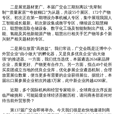
二是展览题材更广。本届广交会三期别离以“先辈制
制”“质量家居”“夸姣糊口”为从题，共设55个展区、172个产物
专区。初次正在第一期增设办事机械人专区，集中展现我国人
工智能成长最新。初次新设集成衡宇专区，继续设立聪慧糊
口、聪慧物流取仓储设备、数字化工场及智能制制出产线，风
能、氢能及其他新能源产物，聪慧出行相关手艺产物等多个新
兴财产相关题材的专区。
二是展位放置“高效益”。我们常说，广交会既是泛博中小
外贸企业“由小做大”的孵化器，又是良多优良企业“由大做
强”的推进器。一方面，我们优当选优，本届遴选2634家品牌
企业，质量更好、产物更有合作力。另一方面，指点49个处所
买卖团成立当地的优良企业库，优化参展企业遴选机制，合理
放置展位数量，便当更多有需要的企业获得展位。据统计，本
届出口展参展企业初次跨越3万家，此中新企业跨越4200家。
近期，多个国际机构和经贸专家暗示，全球商业次序反面
临严峻挑和，可能延缓全球经济苏醒历程，请问商务部若何对
待当前外贸形势？
第137届广交会即将举办。今天我们很是欢快地邀请到商