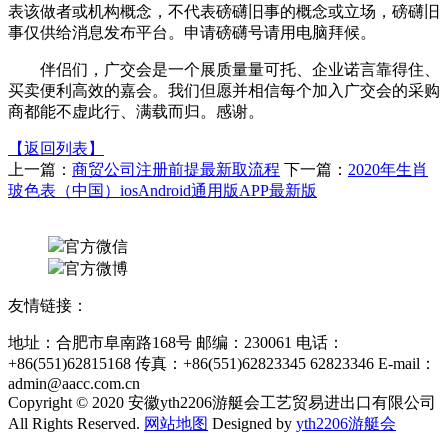
表该做者或机构概念，不代表磅礴旧事的概念或立场，磅礴旧
事仅供给消息发布平台。申请磅礴号请用电脑拜候。
伴侣们，广交会是一个展质量量可托、企业诺言靠得住、
买卖便利高效的嘉会。我们但愿并相信每个加入广交会的采购
商都能不虚此行、满载而归。感谢。
【返回列表】
上一篇：
商贸公司注册前提最新取流程
下一篇：
2020年生肖
玻色表（中国）iosAndroid通用版APP最新版
官方微信
官方微博
友情链接：
地址：合肥市阜南路168号 邮编：230061 电话：
+86(551)62815168 传真：+86(551)62823345 62823346 E-mail：
admin@aacc.com.cn
Copyright © 2020 安徽yth2206游艇会工艺贸易进出口有限公司
All Rights Reserved.
网站地图
Designed by
yth2206游艇会