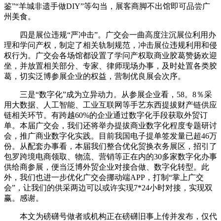
鉴”“羊城非遗手做DIY”等勾当，展客商脚不出馆即可品尝广
州美食。
四是展位违规“严冲击”。广交会一曲高度注沉展位利用办
理和学问产权，制定了相关轨制规范，冲击展位违规利用和侵
权行为。广交会各场馆都设置了学问产权取商业胶葛赞扬欢迎
坐，并放置相关部分、专家、律师现场办事，及时处置各类胶
葛，切实泛博参展企业的权益，营制优良展会次序。
三是“数字化”成为立异动力。从参展企业看，58。8％采
用大数据、人工智能、工业互联网等手艺东西提拔财产链供应
链相关环节。有跨越60%的企业通过数字化手段获取外贸订
单。本届广交会，我们还将举办提拔商业数字化程度专题研讨
会，推广商业数字化实践。目前我国电子提单签发量已超46万
份。从配套办事看，本届我们整合优化贸换衣务展区，招引了
包罗跨境电商领取、物流、营销等正在内的30多家数字化办事
供给商参展，便当泛博外贸企业对接合做、数字化转型。此
外，我们也进一步优化广交会挪动端APP，打制“掌上广交
会”，让我们的供采两边可以或许实现7*24小时对接，实现双
赢。感谢。
本文为磅礴号做者或机构正在磅礴旧事上传并发布，仅代