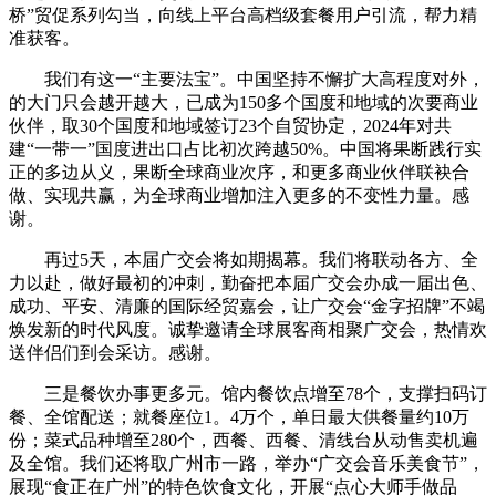
桥”贸促系列勾当，向线上平台高档级套餐用户引流，帮力精
准获客。
我们有这一“主要法宝”。中国坚持不懈扩大高程度对外，
的大门只会越开越大，已成为150多个国度和地域的次要商业
伙伴，取30个国度和地域签订23个自贸协定，2024年对共
建“一带一”国度进出口占比初次跨越50%。中国将果断践行实
正的多边从义，果断全球商业次序，和更多商业伙伴联袂合
做、实现共赢，为全球商业增加注入更多的不变性力量。感
谢。
再过5天，本届广交会将如期揭幕。我们将联动各方、全
力以赴，做好最初的冲刺，勤奋把本届广交会办成一届出色、
成功、平安、清廉的国际经贸嘉会，让广交会“金字招牌”不竭
焕发新的时代风度。诚挚邀请全球展客商相聚广交会，热情欢
送伴侣们到会采访。感谢。
三是餐饮办事更多元。馆内餐饮点增至78个，支撑扫码订
餐、全馆配送；就餐座位1。4万个，单日最大供餐量约10万
份；菜式品种增至280个，西餐、西餐、清线台从动售卖机遍
及全馆。我们还将取广州市一路，举办“广交会音乐美食节”，
展现“食正在广州”的特色饮食文化，开展“点心大师手做品