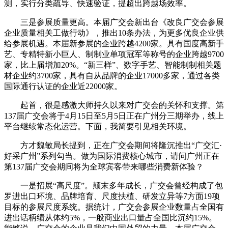
测，实行分类疏导、快速验证，提超出跨越场效率。
三是参展质量更高。本届广交会新出台《改良广交会参展
企业质量相关工做行动》，推出10条办法，为更多优良企业供
给参展机遇。本届新参展的企业跨越4200家。具有国度高新手
艺、专精特新小巨人、制制业单项冠军等称号的企业跨越9700
家，比上届增加20%。“新三样”、数字手艺、智能制制相关题
材企业约3700家，具有自从品牌的企业17000多家，通过各类
国际通行认证的企业近22000家。
起首，很是感激大师持久以来对广交会的关怀和支撑。第
137届广交会将于4月15日至5月5日正在广州分三期举办，线上
平台继续常态化运营。下面，我简要引见相关环境。
方才魏敏局长提到，正在广交会期间将隆沉推出“广交汇·
好采广州”系列勾当。做为国际消费核心城市，请问广州正在
第137届广交会期间将为全球宾客带来哪些消费新体验？
一是招展“高尺度”。颠末多年成长，广交会曾经构成了包
罗进出口环境、品牌培育、尺度扶植、研发立异等7方面19项
目标的参展尺度系统。据统计，广交会参展企业数量占全国有
进出话柄绩从体约5%，一般商业出口量占全国比沉约15%。