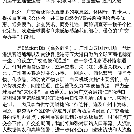
的第十五届全运会，举办“花城有幸，喜送全运”邀约大会。
此外，广交会还将设置更多的歇息区、休闲椅、打卡点，
提拔展客商取会体验，并自始自终为VIP采购商供给票务优
惠、通关便当、参会资讯、商务礼遇、商旅调查等一揽子个性
化定务。欢送全球展客商来感触感染我们细心、暖心的“广交
会办事”！感谢。
一是Efficient Biz（高效商务）。广州白云国际机场、琶洲
港澳客运船埠以及南沙客运港等五大港口做为全球客商抵穗第
一坐，将设立“广交会便利通道”，进一步强化多语种搭客通
关。针对跨境货运需求，立异空港、海（江）港通关模式，好
比，广州海关将通过驻会办事、一网通办、简化监管，便当食
物、化妆品、动动物产物参展；白云机场实施“主要货机、告
急货机先办，间接往返、曲达连飞免办”等便当办法，帮力全
球展品“好来快走”、高效通关。做为广交会展馆“口”的港口，
琶洲港澳客运船埠客轮班次将由日常平凡的“3进3出”加密到“7
进5出”，为展客商供给更矫捷的出行选择。遍及广州市海珠、
河汉、越秀等6个区的69家道外采购商酒店均设置了广交会证
件的便利办证点，便利展客商抵穗达到酒店后第一时间打点广
交会证件。广交会期间，我们将加强对展馆入口车流、人流的
大数据阐发和高峰预警，进一步优化沉点口进出流线和人流监