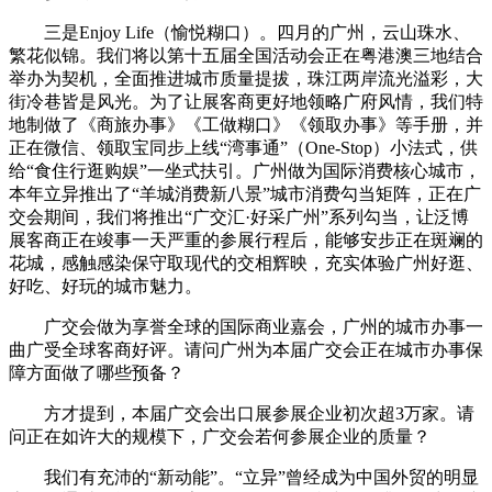
三是Enjoy Life（愉悦糊口）。四月的广州，云山珠水、
繁花似锦。我们将以第十五届全国活动会正在粤港澳三地结合
举办为契机，全面推进城市质量提拔，珠江两岸流光溢彩，大
街冷巷皆是风光。为了让展客商更好地领略广府风情，我们特
地制做了《商旅办事》《工做糊口》《领取办事》等手册，并
正在微信、领取宝同步上线“湾事通”（One-Stop）小法式，供
给“食住行逛购娱”一坐式扶引。广州做为国际消费核心城市，
本年立异推出了“羊城消费新八景”城市消费勾当矩阵，正在广
交会期间，我们将推出“广交汇·好采广州”系列勾当，让泛博
展客商正在竣事一天严重的参展行程后，能够安步正在斑斓的
花城，感触感染保守取现代的交相辉映，充实体验广州好逛、
好吃、好玩的城市魅力。
广交会做为享誉全球的国际商业嘉会，广州的城市办事一
曲广受全球客商好评。请问广州为本届广交会正在城市办事保
障方面做了哪些预备？
方才提到，本届广交会出口展参展企业初次超3万家。请
问正在如许大的规模下，广交会若何参展企业的质量？
我们有充沛的“新动能”。“立异”曾经成为中国外贸的明显