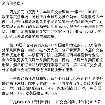
来有何考虑？
四是招商力度更大。本届广交会聚焦“一带一”、RCEP、
欧美等沉点市场，通过正在全球举办推介勾当、深化取各方合
做、组织告白和新营销等多形式多渠道开展招商宣传推广，勤
奋实现更高程度的采购商来历地多元化，帮帮企业开辟国际市
场。同时，定向邀请世界零售250强企业和行业头部大商，优
化到会境外采购商的布局和质量。
第136届广交会共有来自214个国度和地域的25。3万名境
外采购商到会，初次冲破25万大关，创汗青新高。本届广交会
聚焦沉点市场，丰硕招商手段，提高着儿商精准度和专业性，
全力争取更多优良境外采购商到会。目前，从境外采购商预注
册量、酒店预订量和航班预订率等目标看，第137届广交会境
外采购商到会无望继续连结量稳质升的态势。
一是采购商预注册积极。截至4月8日，已有近17万名境外
采购商预注册。此中，共建“一带一”国度占72%，金砖国度占
27。4%，经合组织国占15。4%，RCEP国占11。7%，中东国
度占14。3%，欧美国度占10。5%。
二是Easy Go（便利出行）。广交会期间，我们将加大公