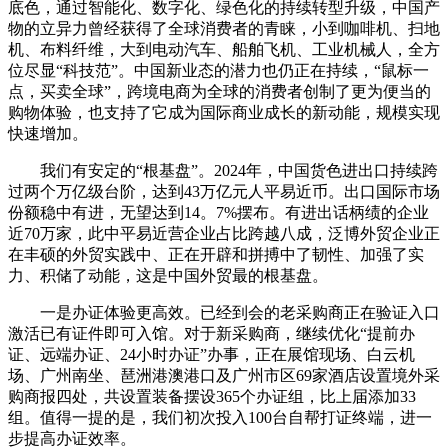
底色，通过智能化、数字化、绿色化的持续转型升级，中国产
物的立异力曾经获得了全球消费者的青睐，小到咖啡机、扫地
机、布料纤维，大到电动汽车、船舶飞机、工业机械人，全方
位尽显“科技范”。中国新业态的潜力也仍正在持续，“鼠标一
点，买卖全球”，跨境电商为全球的消费者创制了更为便当的
购物体验，也支持了它成为国际商业成长的新动能，规模实现
快速增加。
我们有安定的“根基盘”。2024年，中国货色进出口持续跨
过两个万亿级台阶，达到43万亿元人平易近币。出口国际市场
份额稳中有进，无望达到14。7%摆布。有进出话柄绩的企业
近70万家，此中平易近营企业占比跨越八成，泛博外贸企业正
在丰硕的外贸实践中、正在开辟和拼搏中了韧性、加强了实
力、积储了动能，这是中国外贸最的根基盘。
一是办证体验更高效。已经到会的老采购商正在验证入口
激活已有证件即可入馆。对于新采购商，继续优化“提前办
证、远端办证、24小时办证”办事，正在展馆现场、白云机
场、广州南坐、琶洲港澳港口及广州市区69家酒店设置境外采
购商报四处，共设置装备摆设365个办证组，比上届添加33
组。值得一提的是，我们初次投入100台自帮打证终端，进一
步提高办证效率。