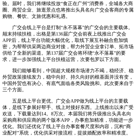
验。届时，我们将继续投放“食正在广州”消费券，全城各大商
圈、商贸企业、旅逛景点也将推出头具名向广交会客商的专属
购物、餐饮、文旅优惠和礼遇。
广交会线上平台是打制“永不落幕”的广交会的主要载体。
颠末持续扶植，出格是第136届广交会前夜上线推出广交会
APP后，线上平台功能大幅优化，取线下展互补融合愈加慎
密，为帮帮供采两边商业对接，帮力外贸企业拿订单、拓市场
供给了全新的渠道。第137届广交会将环绕“永不落幕”的要
求，进一步加强线上平台扶植运营，次要包罗以下方面。
我们能够看到，中国超大规模市场潜力不竭，稳经济、稳
外贸政策接续发力，稳中向好、持久向好的根基面并没有变，
中国外贸也有决心、有底气面临各类风险挑和。此次要来自于
三个方面。
五是线上平台更优。广交会APP做为线上平台的主要载
体，是线下参展好帮手、线上对接好东西。上线推出以来广受
欢送，下载量达到14。8万次。本届我们将升级推出头具名向
采购商和供应商的两个版本APP，办事愈加精准，功能进一步
优化。我们还优化了线上平台办事套餐尺度和内容，沉构“商
业配对”系统，优化供采对接流程，提拔婚配效率和精准度。