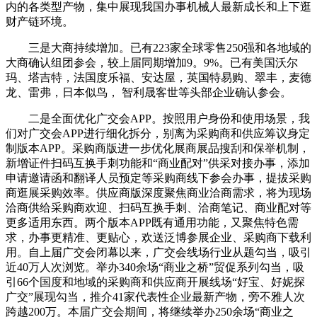
内的各类型产物，集中展现我国办事机械人最新成长和上下逛
财产链环境。
三是大商持续增加。已有223家全球零售250强和各地域的
大商确认组团参会，较上届同期增加9。9%。已有美国沃尔
玛、塔吉特，法国度乐福、安达屋，英国特易购、翠丰，麦德
龙、雷弗，日本似鸟， 智利晟客世等头部企业确认参会。
二是全面优化广交会APP。按照用户身份和使用场景，我
们对广交会APP进行细化拆分，别离为采购商和供应筹议身定
制版本APP。采购商版进一步优化展商展品搜刮和保举机制，
新增证件扫码互换手刺功能和“商业配对”供采对接办事，添加
申请邀请函和翻译人员预定等采购商线下参会办事，提拔采购
商逛展采购效率。供应商版深度聚焦商业洽商需求，将为现场
洽商供给采购商欢迎、扫码互换手刺、洽商笔记、商业配对等
更多适用东西。两个版本APP既有通用功能，又聚焦特色需
求，办事更精准、更贴心，欢送泛博参展企业、采购商下载利
用。自上届广交会闭幕以来，广交会线场行业从题勾当，吸引
近40万人次浏览。举办340余场“商业之桥”贸促系列勾当，吸
引66个国度和地域的采购商和供应商开展线场“好宝、好妮探
广交”展现勾当，推介41家代表性企业最新产物，旁不雅人次
跨越200万。本届广交会期间，将继续举办250余场“商业之