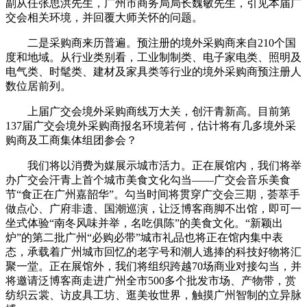
副从任张思洪先生，广州市商务局局长魏敏先生，引见本届广
交会相关环境，并回覆大师关怀的问题。
二是采购商来历普遍。预注册的境外采购商来自210个国
度和地域。从行业类别看，工业制制类、电子家电类、照明及
电气类、时髦类、建材及家具类等行业的境外采购商预注册人
数位居前列。
上届广交会境外采购商线万大关，创汗青新高。目前第
137届广交会境外采购商报名环境若何，估计将有几多境外采
购商及工商集体组团参会？
我们将以消费为媒展示城市活力。正在展馆内，我们将举
办广交会汗青上首个城市美食文化勾当——广交会音乐美食
节“食正在广州嘉韶华”。勾当时间将贯穿广交会三期，荟萃手
做点心、广府非遗、国潮巡演，让泛博客商脚不出馆，即可一
坐式体验“南冬风味并举，名吃俱陈”的美食文化。“新颖出
炉”的第二批广州“必购必带”城市礼品也将正在馆内集中表
态，承载着广州城市回忆的老字号和潮人逃捧的科技好物将汇
聚一堂。正在展馆外，我们将组织跨越70场商业对接勾当，并
将邀请泛博客商走进广州全市500多个批发市场、产物带，赏
纺织云裳、访皮具工坊、逛美妆世界，触摸广州智制的立异脉