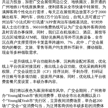
共运力投放，加密广交会展馆周边公交、地铁频次，新开通的
广州地铁11号线座换乘坐，便利搭客从全市快速中转展馆。为
满脚客商个性化出行需求，每天正在展馆周边放置不少于2000
辆出租车、网约车，供给2万个泊车泊位，自驾人员可通过“广
州泊车”小法式和“行讯通”APP查询泊车场根基消息。针对外
籍人士出行便当，960169免费热线可认为广交会海外客商供给
及时言语办事保障。同时，我们正在机场港口、酒店、展馆等
沉点区域增设ATM机、现钞兑换网点等外币兑换设备，全市
沉点商户支撑受理外卡笼盖率跨越99。7%，此中，广交会展
馆内的餐饮、文旅、零售等商户均支撑外币刷卡、挪动领取、
现金等多种领取需求。
一是升级线上平台功能和办事。沉构商业配对系统，优化
线上平台供采对接流程，推出线上会议功能。优化采购商利用
权限、广交会设想立异（CF）排序法则、手刺办理、扫码证
件注账号等多项功能，提拔用户体验。同时，优化线上平台收
费套餐尺度设置，丰硕办事内容。
我们将以夜色为幕演绎城市风华。广交会期间，广州将举
办“Young城Yeah市”夜间消费季，联动全市出名商圈以及15
个“Young城Yeah市”先行区，立异夜间消费场景，举办超200
场“广交会+”促消费勾当，为泛博客商供给丰硕多彩的消费体