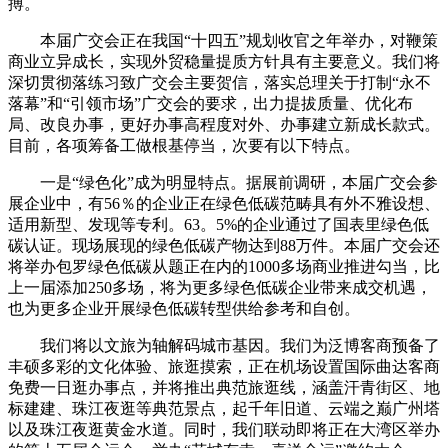
搏。
本届广交会正在我国“十四五”规划收官之年举办，对鞭策
商业立异成长，实现外贸稳量提质方针具有主要意义。我们将
深切贯彻落练习致广交会主要贺信，落实总理关于打制“永不
落幕”和“引领市场”广交会的要求，出力提拔质量、优化布
局、改良办事，更好办事高程度对外、办事建立新成长款式。
目前，各项筹备工做根基停当，次要有以下特点。
一是“绿色化”成为明显特点。据展前调研，本届广交会参
展企业中，有56％的企业正在绿色低碳范畴具有外不雅设想、
适用新型、发现等专利。63。5%的企业通过了国表里绿色低
碳认证。现场展现的绿色低碳产物达到88万件。本届广交会还
将举办包罗绿色低碳从题正在内的1000多场商业推进勾当，比
上一届添加250多场，将为更多绿色低碳企业带来成交机遇，
也为更多企业开展绿色低碳转型供给参考和自创。
我们将以文旅为轴解码城市基因。我们为泛博客商预备了
丰硕多彩的文化体验、旅逛摸索，正在机场设置国际曲达客商
免费一日逛办事点，并将推出典范旅逛线，涵盖汗青街区、地
标建建、珠江夜逛等典范景点，起千年旧道、云端之巅广州塔
以及珠江夜逛黄金水道。同时，我们联动即将正在大湾区举办