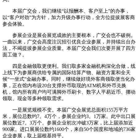
本届广交会，我们继续“以报酬本、客户至上”的办事，
以“客户对劲”为方针，加力升级办事行动，全方位提拔展客商
参会体验。
参展企业是展会展览成效的主要根本，广交会也不破例。
一曲以来，广交会高度注沉招引优良企业参展，并持续出台办
法，不竭提拔参展企业质量。本届广交会我们次要开展了四方
面工做？。
四是金融领取更便利。我们取多家金融机构深化合做，线
上线下为参展商供给专属的国际结算产物、融资方案和全天
候“一坐式”金融办事。同时，继续做好境外客商领取便当化办
事，正在馆内布设20台支撑外币取现的ATM机和外币兑换
机，馆内所有商户均可满脚外币刷卡、数字人平易近币、挪动
领取、现金等多种领取需求。
一是展览规模不变。本届广交会展览总面积155万平方
米，展位总数约7。4万个，参展企业约3。1万家。此中出口展
展位数近7。3万个、参展企业初次冲破3万家，比上届添加近
900家。进口展展位数约1600个，来自50个国度和地域的736家
企业参展，取上届根基持平。